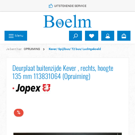
 de hoofdinhoud
UITSTEKENDE SERVICE
Menu
Je bent hier:
OPRUIMING
Kever/ Spijlbus/ T2 bus/ Luchtgekoeld
Deurplaat buitenzijde Kever , rechts, hoogte
135 mm 113831064 (Opruiming)
%