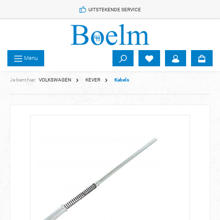
 de hoofdinhoud
UITSTEKENDE SERVICE
Menu
Je bent hier:
VOLKSWAGEN
KEVER
Kabels