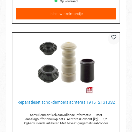
Op voorraad
In het winkelmandje
Reparatieset schokdempers achteras 191512131BS2
Aanvullend artikel/aanvullende informatie met
aanslagbufferInbouwplaats AchterasGewicht [kg] 1,2
kgAanvullende artikelen Met bevestigingsmatriaalZonder
kogellager