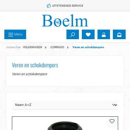
 de hoofdinhoud
UITSTEKENDE SERVICE
Menu
Je bent hier:
VOLKSWAGEN
CORRADO
Veren en schokdempers
Veren en schokdempers
Veren en schokdempers