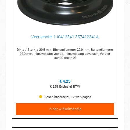
Veerschotel 1J0412341 357412341A
Dikte / Sterkte 20,5 mm, Binnendiameter 22,0 mm, Buitendiameter
92,0 mm, Inbouwplaats vooras, Inbouwplaats bovenaan, Vereist
aantal stuks 2l
€ 4,25
€ 3,51
Exclusief BTW
Beschikbaarheid: 1-2 werkdagen
In het winkelmandje