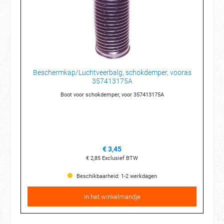
Beschermkap/Luchtveerbalg, schokdemper, vooras
357413175A
Boot voor schokdemper, voor 357413175A
€ 3,45
€ 2,85
Exclusief BTW
Beschikbaarheid: 1-2 werkdagen
In het winkelmandje