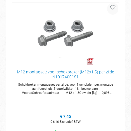
M12 montagset: voor schokbreker (M12x1.5) per zijde
N10174001S1
Schokbreker montageset per zijde, voor 1 schokdemper, montage
aan fuseehuis Sleutelwijdte 18Inbouwplaats
VoorasSchroefdraadmaat M12 x 1,5Gewicht [kg] 0,095
kgSterkte 10.9
€ 7,45
€ 6,16
Exclusief BTW