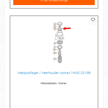
In het winkelmandje
Veerpootlager / Veerhouder vooras 1H0412319B
Inbouwplaats: Vooras