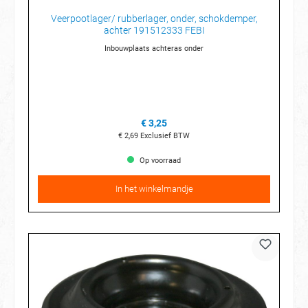
Veerpootlager/ rubberlager, onder, schokdemper,
achter 191512333 FEBI
Inbouwplaats achteras onder
€ 3,25
€ 2,69
Exclusief BTW
Op voorraad
In het winkelmandje