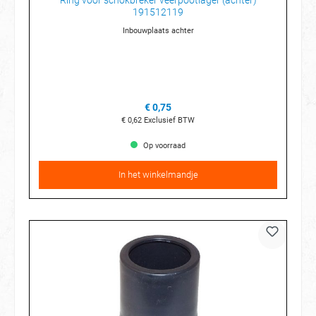
Ring voor schokbreker veerpootlager (achter)
191512119
Inbouwplaats achter
€ 0,75
€ 0,62
Exclusief BTW
Op voorraad
In het winkelmandje