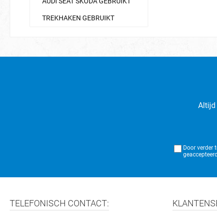
AUDI SEAT SKODA GEBRUIKT
TREKHAKEN GEBRUIKT
Altij
Door verder 
geaccepteerd
TELEFONISCH CONTACT:
KLANTENS