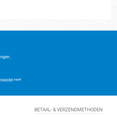
ingen.
rwaarden
heeft
BETAAL- & VERZENDMETHODEN