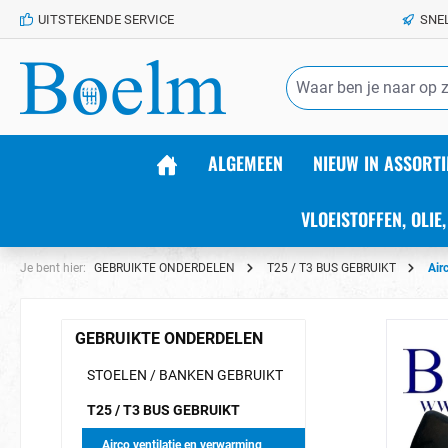
UITSTEKENDE SERVICE
SNE
de hoofdinhoud
ALGEMEEN
NIEUW IN ASSORTI
VLOEISTOFFEN, OLIE,
Je bent hier:
GEBRUIKTE ONDERDELEN
T25 / T3 BUS GEBRUIKT
Air
GEBRUIKTE ONDERDELEN
STOELEN / BANKEN GEBRUIKT
T25 / T3 BUS GEBRUIKT
Airco ventilatie en verwarming