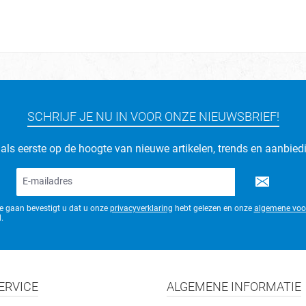
SCHRIJF JE NU IN VOOR ONZE NIEUWSBRIEF!
d als eerste op de hoogte van nieuwe artikelen, trends en aanbied
E-
mailadres*
te gaan bevestigt u dat u onze
privacyverklaring
hebt gelezen en onze
algemene voo
.
ERVICE
ALGEMENE INFORMATIE