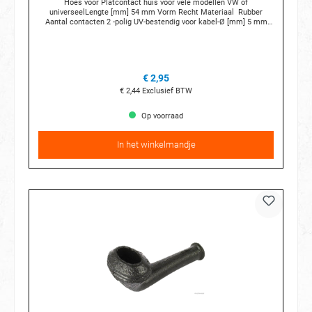
Hoes voor Platcontact huis voor vele modellen VW of
universeelLengte [mm] 54 mm Vorm Recht Materiaal Rubber
Aantal contacten 2 -polig UV-bestendig voor kabel-Ø [mm] 5 mm
Temperatuur van [°C] -10 °C Temperatuurbereik tot [°C] +80 °C
alleen voor de artikelnummers HB: 50290211 50290676 50290798
50290231 50290236 50390296 50290963 Bijvoorbeeld op de T3
bus:Koelvloeistof niveau sensor (met 2 sleuven) Bijvoorbeeld op
overige modellen: Koelvloeistof sensorenKnipperlichten/
€ 2,95
mistlichten voor en achterSchakelaar
versnellingsbakRuitenwissermotor/ verwarmbare
€ 2,44
Exclusief BTW
sproeiersBrandstofpompDynamoAchterruitrijlichtAircopompExtra
WaterpompEtc etc
Op voorraad
In het winkelmandje