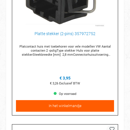
Platte stekker (2-pins) 357972752
Platcontact huis met toebehoren voor vele modellen VW Aantal
contacten 2 -poligType stekker Huls voor platte
stekkerSteekbreedte [mm] 2,8 mmConnectorhuisuitvoering
Connectorhuis Bijvoorbeeld op de T3 bus:Koelvloeistof niveau
sensor (met 2 sleuven) Bijvoorbeeld op overige modellen:
Koelvloeistof sensorenKnipperlichten/ mistlichten voor en
achterSchakelaar versnellingsbakRuitenwissermotor/ verwarmbare
sproeiersBrandstofpompDynamoAchterruitrijlichtAircopompExtra
€ 3,95
WaterpompEtc etc
€ 3,26
Exclusief BTW
Op voorraad
In het winkelmandje