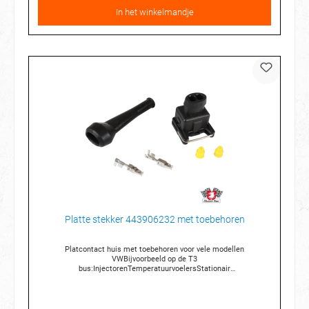
In het winkelmandje
Platte stekker 443906232 met toebehoren
Platcontact huis met toebehoren voor vele modellen
VWBijvoorbeeld op de T3
bus:InjectorenTemperatuurvoelersStationair
regelkleplambdasondeGasklephuis