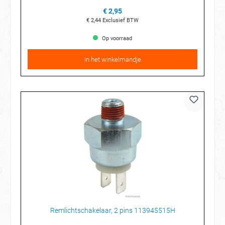
€ 2,95
€ 2,44
Exclusief BTW
Op voorraad
In het winkelmandje
Remlichtschakelaar, 2 pins 113945515H