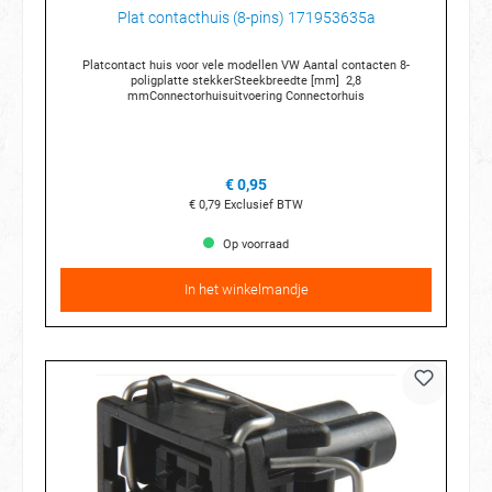
Plat contacthuis (8-pins) 171953635a
Platcontact huis voor vele modellen VW Aantal contacten 8-
poligplatte stekkerSteekbreedte [mm] 2,8
mmConnectorhuisuitvoering Connectorhuis
€ 0,95
€ 0,79
Exclusief BTW
Op voorraad
In het winkelmandje