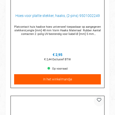
Hoes voor platte stekker, haaks, (2-pins) 9501002249
Platcontact huis haakse hoes universeel toepasbaar op aangegeven
stekkersLengte [mm] 48 mm Vorm Haaks Materiaal Rubber Aantal
contacten 2 -polig UV-bestendig voor kabel-Ø [mm] 5 mm
Temperatuur van [°C] -30 °C Temperatuurbereik tot [°C] +80 °C
alleen voor de artikelnummers HB: 50290211 50290676 50290798
50290231 50290236 50390296 50290963 Bijvoorbeeld op de T3
bus:Koelvloeistof niveau sensor (met 2 sleuven) Bijvoorbeeld op
overige modellen: Koelvloeistof sensorenKnipperlichten/
€ 2,95
mistlichten voor en achterSchakelaar
versnellingsbakRuitenwissermotor/ verwarmbare
€ 2,44
Exclusief BTW
sproeiersBrandstofpompDynamoAchterruitrijlichtAircopompExtra
WaterpompEtc etc
Op voorraad
In het winkelmandje