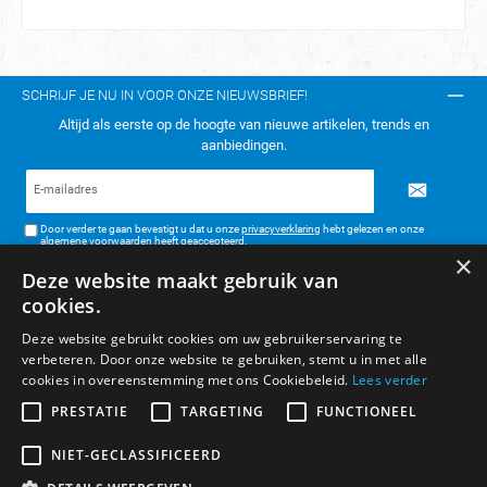
SCHRIJF JE NU IN VOOR ONZE NIEUWSBRIEF!
Altijd als eerste op de hoogte van nieuwe artikelen, trends en
aanbiedingen.
E-
mailadres*
Door verder te gaan bevestigt u dat u onze
privacyverklaring
hebt gelezen en onze
algemene voorwaarden
heeft geaccepteerd.
×
Deze website maakt gebruik van
TELEFONISCH CONTACT:
cookies.
KLANTENSERVICE
Deze website gebruikt cookies om uw gebruikerservaring te
verbeteren. Door onze website te gebruiken, stemt u in met alle
ALGEMENE INFORMATIE
cookies in overeenstemming met ons Cookiebeleid.
Lees verder
BETAAL- & VERZENDMETHODEN
PRESTATIE
TARGETING
FUNCTIONEEL
NIET-GECLASSIFICEERD