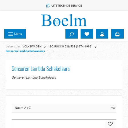
 de hoofdinhoud
UITSTEKENDE SERVICE
Menu
Je bent hier:
VOLKSWAGEN
SCIROCCO 53& 53B (1974-1992)
Sensoren Lambda Schakelaars
Sensoren Lambda Schakelaars
Sensoren Lambda Schakelaars