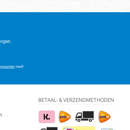
ingen.
rwaarden
heeft
BETAAL- & VERZENDMETHODEN
m