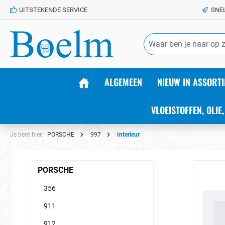
UITSTEKENDE SERVICE
SNE
de hoofdinhoud
ALGEMEEN
NIEUW IN ASSORTI
VLOEISTOFFEN, OLIE,
Je bent hier:
PORSCHE
997
Interieur
PORSCHE
356
911
912