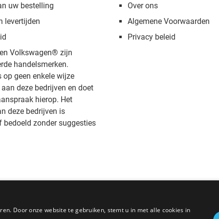
an uw bestelling
Over ons
n levertijden
Algemene Voorwaarden
id
Privacy beleid
en Volkswagen® zijn
rde handelsmerken.
s op geen enkele wijze
aan deze bedrijven en doet
anspraak hierop. Het
 deze bedrijven is
f bedoeld zonder suggesties
en. Door onze website te gebruiken, stemt u in met alle cookies in