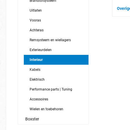
Brandtofsysteem
Overig
Uitlaten
Vooras
Achteras
Remsysteem en wiellagers
Exterieurdelen
Interieur
Kabels
Elektrisch
Performance parts | Tuning
Accessoires
Wielen en toebehoren
Boxster