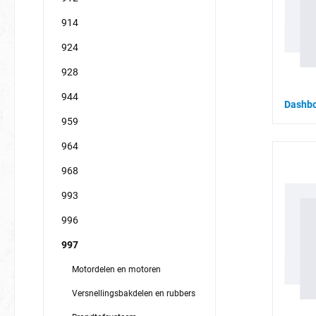
914
924
928
944
Dashbo
959
964
968
993
996
997
Motordelen en motoren
Versnellingsbakdelen en rubbers