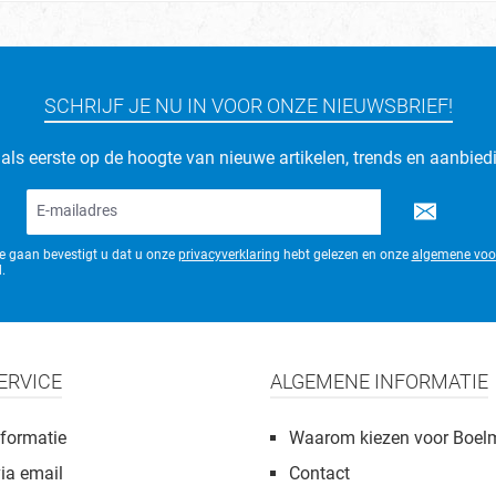
SCHRIJF JE NU IN VOOR ONZE NIEUWSBRIEF!
d als eerste op de hoogte van nieuwe artikelen, trends en aanbied
E-
mailadres*
te gaan bevestigt u dat u onze
privacyverklaring
hebt gelezen en onze
algemene voo
.
ERVICE
ALGEMENE INFORMATIE
formatie
Waarom kiezen voor Boel
via email
Contact