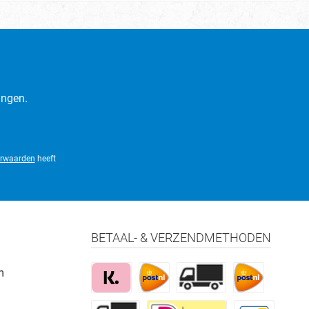
ingen.
rwaarden
heeft
BETAAL- & VERZENDMETHODEN
m