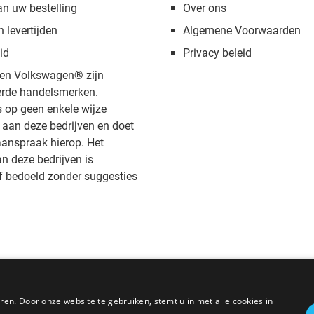
an uw bestelling
Over ons
n levertijden
Algemene Voorwaarden
id
Privacy beleid
en Volkswagen® zijn
rde handelsmerken.
s op geen enkele wijze
aan deze bedrijven en doet
anspraak hierop. Het
 deze bedrijven is
f bedoeld zonder suggesties
en. Door onze website te gebruiken, stemt u in met alle cookies in