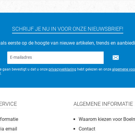
SCHRIJF JE NU IN VOOR ONZE NIEUWSBRIEF!
d als eerste op de hoogte van nieuwe artikelen, trends en aanbied
E-
mailadres*
te gaan bevestigt u dat u onze
privacyverklaring
hebt gelezen en onze
algemene voo
.
ERVICE
ALGEMENE INFORMATIE
formatie
Waarom kiezen voor Boel
via email
Contact