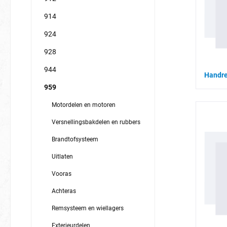
914
924
928
944
Handr
959
Motordelen en motoren
Versnellingsbakdelen en rubbers
Brandtofsysteem
Uitlaten
Vooras
Achteras
Remsysteem en wiellagers
Exterieurdelen