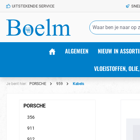
UITSTEKENDE SERVICE
SNE
de hoofdinhoud
ALGEMEEN
NIEUW IN ASSORTI
VLOEISTOFFEN, OLIE,
Je bent hier:
PORSCHE
959
Kabels
PORSCHE
356
911
912