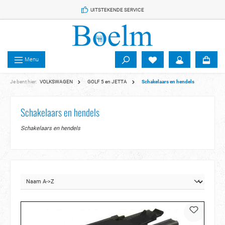
 de hoofdinhoud
UITSTEKENDE SERVICE
Menu
Je bent hier:
VOLKSWAGEN
GOLF 5 en JETTA
Schakelaars en hendels
Schakelaars en hendels
Schakelaars en hendels