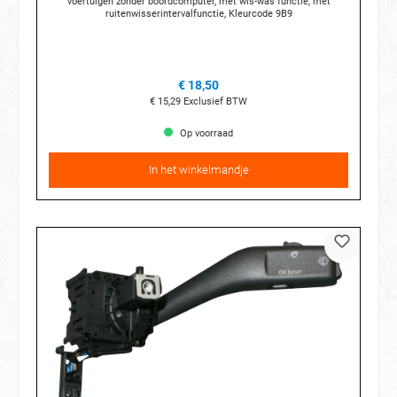
voertuigen zonder boordcomputer, met wis-was functie, met
ruitenwisserintervalfunctie, Kleurcode 9B9
€ 18,50
€ 15,29
Exclusief BTW
Op voorraad
In het winkelmandje