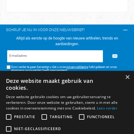
SCHRIJF JE NU IN VOOR ONZE NIEUWSBRIEF!
Altijd als eerste op de hoogte van nieuwe artikelen, trends en
aanbiedingen.
E-
mailadres*
Door verder te gaan bevestigt u dat u onze
privacyverklaring
hebt gelezen en onze
algemene voorwaarden
heeft geaccepteerd.
×
Deze website maakt gebruik van
TELEFONISCH CONTACT:
cookies.
KLANTENSERVICE
Deze website gebruikt cookies om uw gebruikerservaring te
verbeteren. Door onze website te gebruiken, stemt u in met alle
ALGEMENE INFORMATIE
cookies in overeenstemming met ons Cookiebeleid.
Lees verder
BETAAL- & VERZENDMETHODEN
PRESTATIE
TARGETING
FUNCTIONEEL
NIET-GECLASSIFICEERD