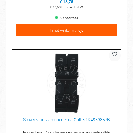
€ 18,75
€ 15,50
Exclusief BTW
Op voorraad
In het winkelmandje
Schakelaar raamopener oa Golf 5 1K4959857B
Inbouwplaats: Voor, Inbouwplaats: Aan de bestuurderszijde,