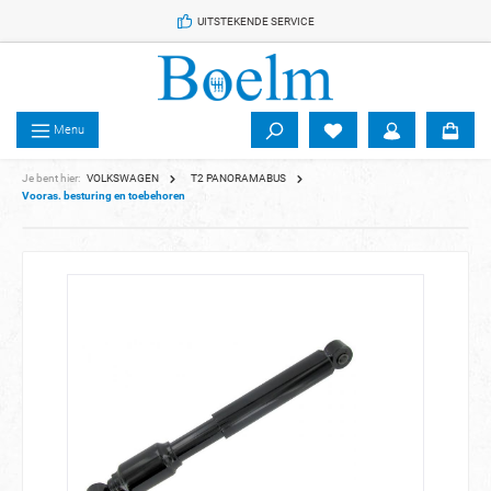
 de hoofdinhoud
UITSTEKENDE SERVICE
Menu
Je bent hier:
VOLKSWAGEN
T2 PANORAMABUS
Vooras. besturing en toebehoren