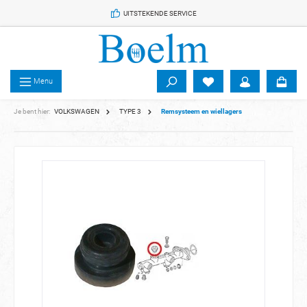
 de hoofdinhoud
UITSTEKENDE SERVICE
Menu
Je bent hier:
VOLKSWAGEN
TYPE 3
Remsysteem en wiellagers