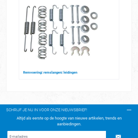
Remvoering| remslangen| leidingen
SCHRIJF JE NU IN VOOR ONZE NIEUWSBRIEF!
Altijd als eerste op de hoogte van nieuwe artikelen, trends en
aanbiedingen.
E-
mailadres*