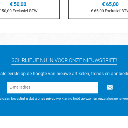
€ 50,00
€ 65,00
€ 50,00
Exclusief BTW
€ 65,00
Exclusief BT
Details
Details
SCHRIJF JE NU IN VOOR ONZE NIEUWSBRIEF!
d als eerste op de hoogte van nieuwe artikelen, trends en aanbied
E-
mailadres*
te gaan bevestigt u dat u onze
privacyverklaring
hebt gelezen en onze
algemene voo
.