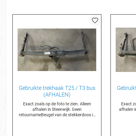
Gebruikte trekhaak T25 / T3 bus
Gebruik
(AFHALEN)
Exact zoals op de foto te zien. Alleen
Exact zo
afhalen in Steenwijk. Geen
afhalen 
retournameBeugel van de stekkerdoos is
verzet naar beneden dmv las