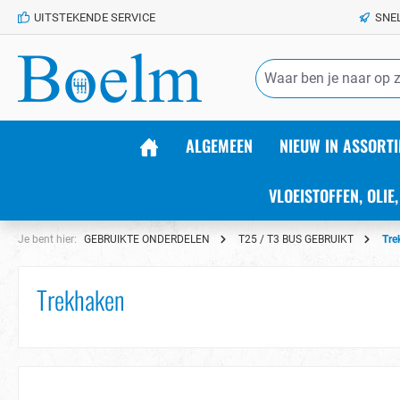
UITSTEKENDE SERVICE
SNE
de hoofdinhoud
ALGEMEEN
NIEUW IN ASSORTI
VLOEISTOFFEN, OLIE,
Je bent hier:
GEBRUIKTE ONDERDELEN
T25 / T3 BUS GEBRUIKT
Tre
Trekhaken