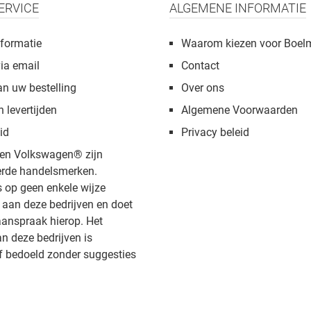
ERVICE
ALGEMENE INFORMATIE
formatie
Waarom kiezen voor Boel
via email
Contact
an uw bestelling
Over ons
n levertijden
Algemene Voorwaarden
id
Privacy beleid
en Volkswagen® zijn
rde handelsmerken.
s op geen enkele wijze
aan deze bedrijven en doet
anspraak hierop. Het
 deze bedrijven is
f bedoeld zonder suggesties