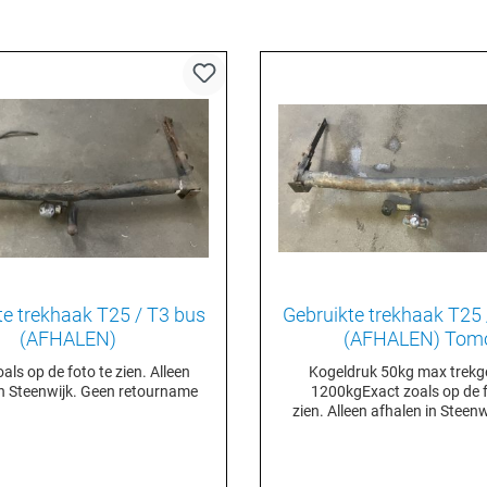
te trekhaak T25 / T3 bus
Gebruikte trekhaak T25 
(AFHALEN)
(AFHALEN) Tom
als op de foto te zien. Alleen
Kogeldruk 50kg max trekg
in Steenwijk. Geen retourname
1200kgExact zoals op de f
zien. Alleen afhalen in Steen
retourname