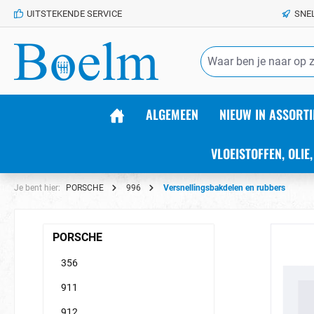
UITSTEKENDE SERVICE
SNE
de hoofdinhoud
ALGEMEEN
NIEUW IN ASSORTI
VLOEISTOFFEN, OLIE,
Je bent hier:
PORSCHE
996
Versnellingsbakdelen en rubbers
PORSCHE
356
911
912