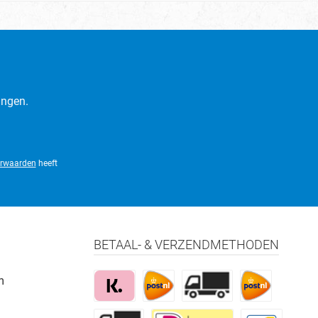
ingen.
rwaarden
heeft
BETAAL- & VERZENDMETHODEN
m