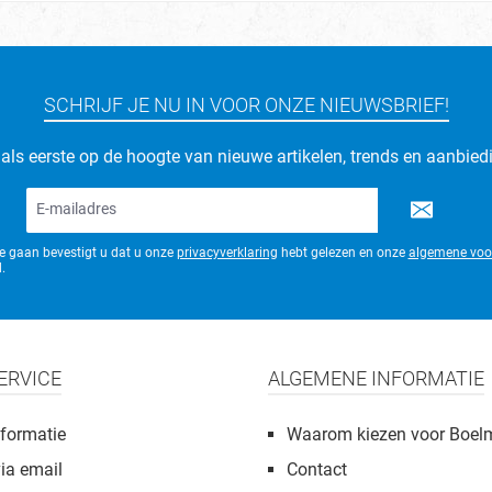
SCHRIJF JE NU IN VOOR ONZE NIEUWSBRIEF!
d als eerste op de hoogte van nieuwe artikelen, trends en aanbied
E-
mailadres*
te gaan bevestigt u dat u onze
privacyverklaring
hebt gelezen en onze
algemene voo
.
ERVICE
ALGEMENE INFORMATIE
formatie
Waarom kiezen voor Boel
via email
Contact