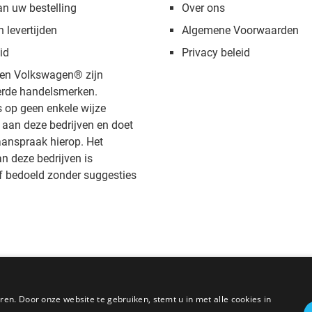
an uw bestelling
Over ons
n levertijden
Algemene Voorwaarden
id
Privacy beleid
en Volkswagen® zijn
rde handelsmerken.
s op geen enkele wijze
aan deze bedrijven en doet
anspraak hierop. Het
 deze bedrijven is
f bedoeld zonder suggesties
en. Door onze website te gebruiken, stemt u in met alle cookies in