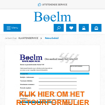
 de hoofdinhoud
UITSTEKENDE SERVICE
Menu
Je bent hier:
KLANTENSERVICE
Retourbeleid