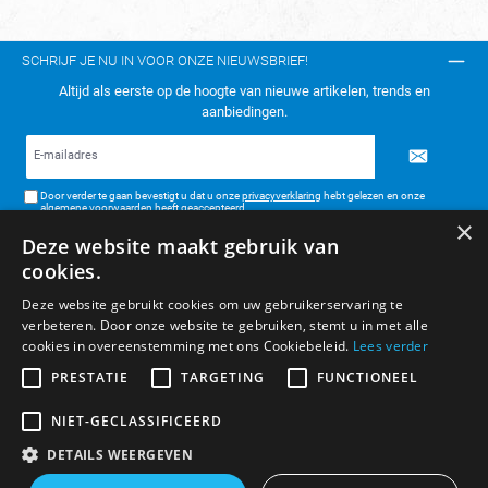
SCHRIJF JE NU IN VOOR ONZE NIEUWSBRIEF!
Altijd als eerste op de hoogte van nieuwe artikelen, trends en
aanbiedingen.
E-
mailadres*
Door verder te gaan bevestigt u dat u onze
privacyverklaring
hebt gelezen en onze
algemene voorwaarden
heeft geaccepteerd.
×
Deze website maakt gebruik van
TELEFONISCH CONTACT:
cookies.
KLANTENSERVICE
Deze website gebruikt cookies om uw gebruikerservaring te
verbeteren. Door onze website te gebruiken, stemt u in met alle
ALGEMENE INFORMATIE
cookies in overeenstemming met ons Cookiebeleid.
Lees verder
BETAAL- & VERZENDMETHODEN
PRESTATIE
TARGETING
FUNCTIONEEL
NIET-GECLASSIFICEERD
DETAILS WEERGEVEN