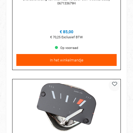
067133679H
€ 85,00
€ 70,25
Exclusief BTW
Op voorraad
In het winkelmandje