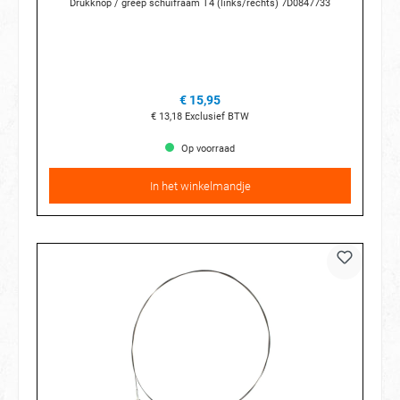
Drukknop / greep schuifraam T4 (links/rechts) 7D0847733
€ 15,95
€ 13,18
Exclusief BTW
Op voorraad
In het winkelmandje