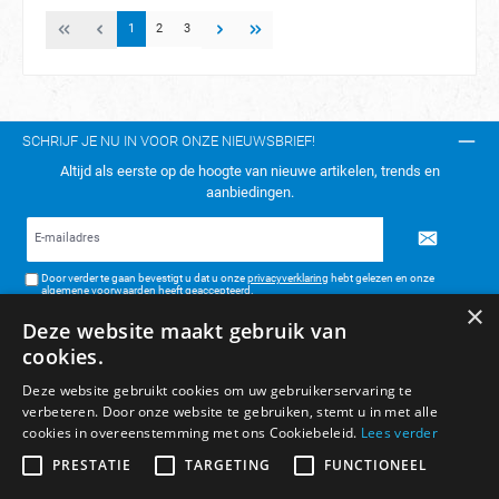
1
2
3
SCHRIJF JE NU IN VOOR ONZE NIEUWSBRIEF!
Altijd als eerste op de hoogte van nieuwe artikelen, trends en
aanbiedingen.
E-
mailadres*
Door verder te gaan bevestigt u dat u onze
privacyverklaring
hebt gelezen en onze
algemene voorwaarden
heeft geaccepteerd.
×
Deze website maakt gebruik van
TELEFONISCH CONTACT:
cookies.
KLANTENSERVICE
Deze website gebruikt cookies om uw gebruikerservaring te
verbeteren. Door onze website te gebruiken, stemt u in met alle
ALGEMENE INFORMATIE
cookies in overeenstemming met ons Cookiebeleid.
Lees verder
BETAAL- & VERZENDMETHODEN
PRESTATIE
TARGETING
FUNCTIONEEL