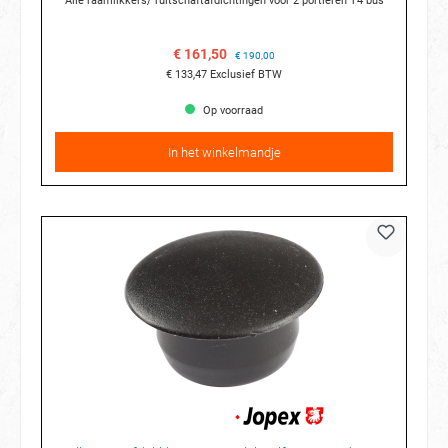
Alle raamlikkers/ ruitschaftafdichtingen voor 2 portieren T4 bus
€ 161,50
€ 190,00
€ 133,47
Exclusief BTW
Op voorraad
In het winkelmandje