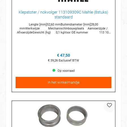
Klepstoter / nokvolger 113109309C Mahle (8stuks)
standaard
Lengte [mm]52,60 mmBuitendiameter [mm]28,00
mmWerkwijze MechanischInbouwplaats Aanvoerzijde /
AfvoerzijdeGewicht (kg) 0,1 kgVoor OE nummer 113 109
309 C
€ 47,50
€ 39,26
Exclusief BTW
Op voorraad
In het winkelmandje