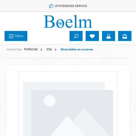
 de hoofdinhoud
UITSTEKENDE SERVICE
Menu
Je bent hier:
PORSCHE
356
Motordelen en motoren