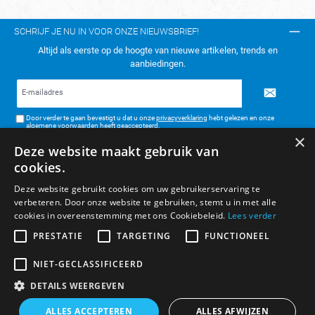
SCHRIJF JE NU IN VOOR ONZE NIEUWSBRIEF!
Altijd als eerste op de hoogte van nieuwe artikelen, trends en
aanbiedingen.
E-
mailadres*
Door verder te gaan bevestigt u dat u onze
privacyverklaring
hebt gelezen en onze
algemene voorwaarden
heeft geaccepteerd.
×
Deze website maakt gebruik van
TELEFONISCH CONTACT:
cookies.
KLANTENSERVICE
Deze website gebruikt cookies om uw gebruikerservaring te
verbeteren. Door onze website te gebruiken, stemt u in met alle
ALGEMENE INFORMATIE
cookies in overeenstemming met ons Cookiebeleid.
Lees verder
BETAAL- & VERZENDMETHODEN
PRESTATIE
TARGETING
FUNCTIONEEL
NIET-GECLASSIFICEERD
DETAILS WEERGEVEN
* Alle prijzen zijn inclusief BTW, exclusief verzendkosten.
ALLES ACCEPTEREN
ALLES AFWIJZEN