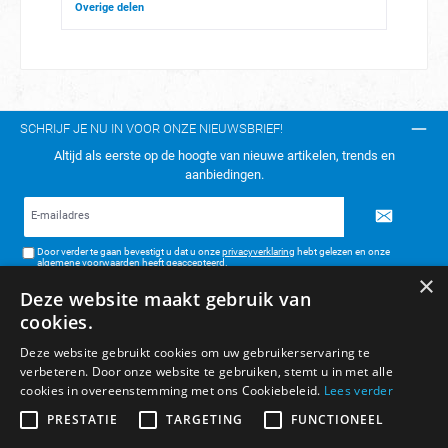
Overige delen
SCHRIJF JE NU IN VOOR ONZE NIEUWSBRIEF!
Altijd als eerste op de hoogte van nieuwe artikelen, trends en
aanbiedingen.
E-
mailadres*
Door verder te gaan bevestigt u dat u onze
privacyverklaring
hebt gelezen en onze
algemene voorwaarden
heeft geaccepteerd.
×
Deze website maakt gebruik van
TELEFONISCH CONTACT:
cookies.
KLANTENSERVICE
Deze website gebruikt cookies om uw gebruikerservaring te
verbeteren. Door onze website te gebruiken, stemt u in met alle
ALGEMENE INFORMATIE
cookies in overeenstemming met ons Cookiebeleid.
Lees verder
BETAAL- & VERZENDMETHODEN
PRESTATIE
TARGETING
FUNCTIONEEL