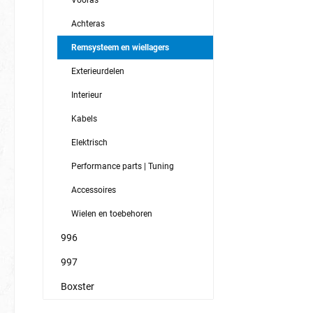
Vooras
Achteras
Remsysteem en wiellagers
Exterieurdelen
Interieur
Kabels
Elektrisch
Performance parts | Tuning
Accessoires
Wielen en toebehoren
996
997
Boxster