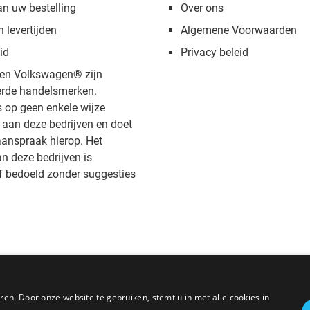
an uw bestelling
Over ons
n levertijden
Algemene Voorwaarden
id
Privacy beleid
en Volkswagen® zijn
rde handelsmerken.
s op geen enkele wijze
aan deze bedrijven en doet
anspraak hierop. Het
 deze bedrijven is
f bedoeld zonder suggesties
en. Door onze website te gebruiken, stemt u in met alle cookies in