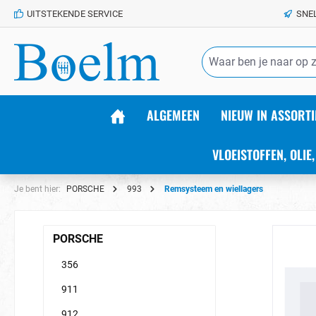
UITSTEKENDE SERVICE
SNE
de hoofdinhoud
ALGEMEEN
NIEUW IN ASSORTI
VLOEISTOFFEN, OLIE,
Je bent hier:
PORSCHE
993
Remsysteem en wiellagers
PORSCHE
356
911
912