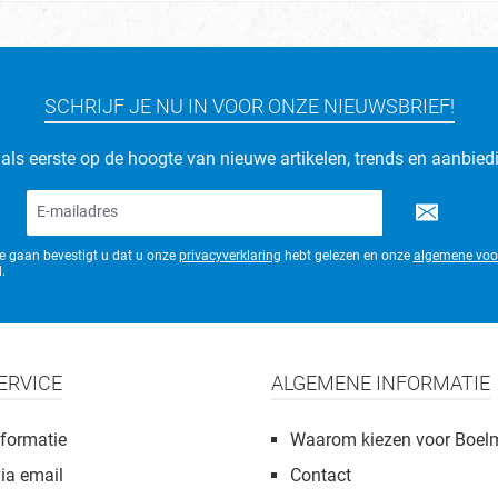
SCHRIJF JE NU IN VOOR ONZE NIEUWSBRIEF!
d als eerste op de hoogte van nieuwe artikelen, trends en aanbied
E-
mailadres*
te gaan bevestigt u dat u onze
privacyverklaring
hebt gelezen en onze
algemene voo
.
ERVICE
ALGEMENE INFORMATIE
formatie
Waarom kiezen voor Boel
via email
Contact