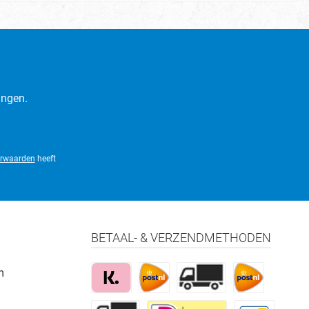
ingen.
rwaarden
heeft
BETAAL- & VERZENDMETHODEN
m