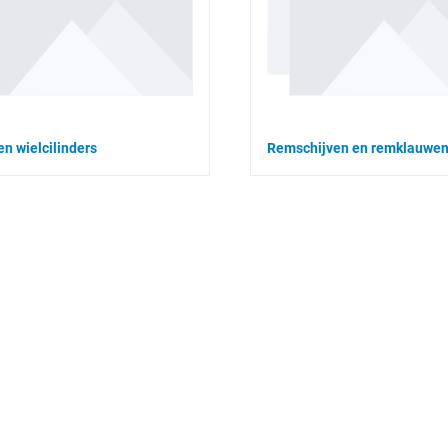
en wielcilinders
Remschijven en remklauwe