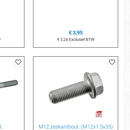
€ 3,95
W
€ 3,26
Exclusief BTW
je
In het winkelmandje
:
M12 zeskantbout: (M12x1.5x35)