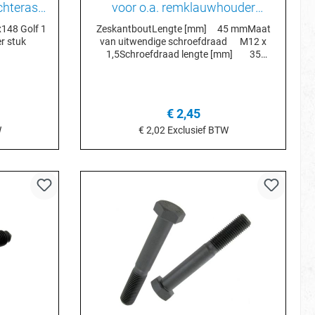
voor o.a. remklauwhouder
573
N90708502
148 Golf 1
ZeskantboutLengte [mm] 45 mmMaat
r stuk
van uitwendige schroefdraad M12 x
1,5Schroefdraad lengte [mm] 35
mmSleutelwijdte 18Oppervlakte Zink
gelamelleerdSchroeflengte onder kop
[mm] 35 mmInbouwplaats
VoorasGewicht [kg] 0,05 kg
€ 2,45
W
€ 2,02
Exclusief BTW
In het winkelmandje