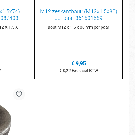
x1.5x74)
M12 zeskantbout: (M12x1.5x80)
0087403
per paar 361501569
2 X 1.5 X
Bout M12 x 1.5 x 80 mm per paar
€ 9,95
W
€ 8,22
Exclusief BTW
je
In het winkelmandje