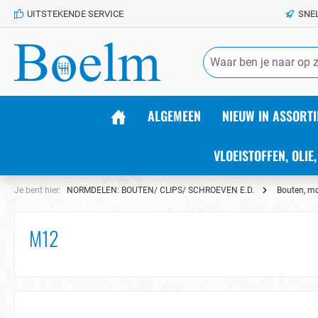
UITSTEKENDE SERVICE
SNE
de hoofdinhoud
ALGEMEEN
NIEUW IN ASSORTI
VLOEISTOFFEN, OLIE,
Je bent hier:
NORMDELEN: BOUTEN/ CLIPS/ SCHROEVEN E.D.
Bouten, mo
M12