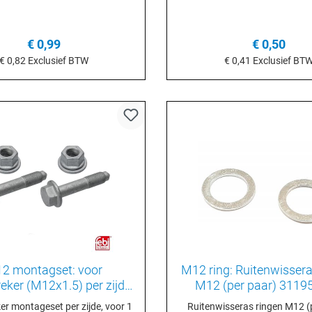
schokdemper achter onderste
ging - T2 68-79Moer bovenste
r - Split 1963>Moer, onderste,
€ 0,99
€ 0,50
reker rear axle - SplitMoer
schokdemper Golf 1, Scirocco,
€ 0,82
Exclusief BTW
€ 0,41
Exclusief BT
Porsche 924/ 928
n het winkelmandje
In het winkelmand
2 montagset: voor
M12 ring: Ruitenwissera
eker (M12x1.5) per zijde
M12 (per paar) 3119
N10174001S1
r montageset per zijde, voor 1
Ruitenwisseras ringen M12 (