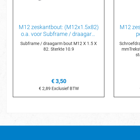
M12 zeskantbout: (M12x1.5x82)
M12 zes
o.a. voor Subframe / draagarm
p
N90484004
Subframe / draagarm bout M12 X 1.5 X
Schroefdr
82. Sterkte 10.9
mmTrekst
st
€ 3,50
€ 2,89
Exclusief BTW
In het winkelmandje
I