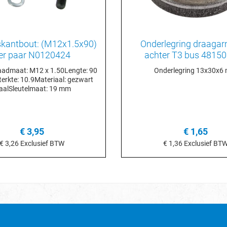
kantbout: (M12x1.5x90)
Onderlegring draaga
er paar N0120424
achter T3 bus 4815
aadmaat: M12 x 1.50Lengte: 90
Onderlegring 13x30x6
erkte: 10.9Materiaal: gezwart
aalSleutelmaat: 19 mm
€ 3,95
€ 1,65
€ 3,26
Exclusief BTW
€ 1,36
Exclusief BT
n het winkelmandje
In het winkelmand