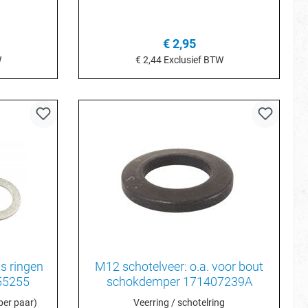
stuurstang
€ 2,95
W
€ 2,44
Exclusief BTW
je
In het winkelmandje
s ringen
M12 schotelveer: o.a. voor bout
55255
schokdemper 171407239A
per paar)
Veerring / schotelring