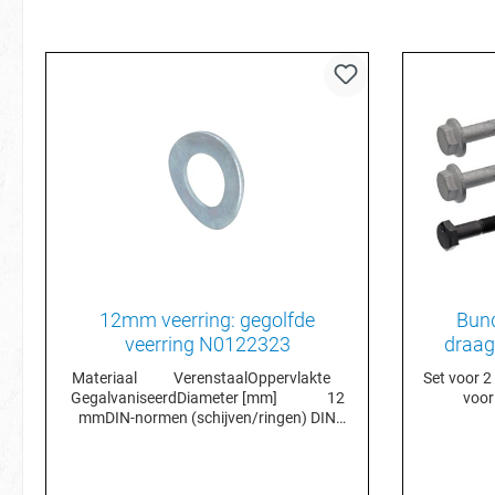
12mm veerring: gegolfde
Bund
veerring N0122323
draag
Materiaal VerenstaalOppervlakte
Set voor 2
GegalvaniseerdDiameter [mm] 12
voor
mmDIN-normen (schijven/ringen) DIN
137-B (veerring gegolfd)