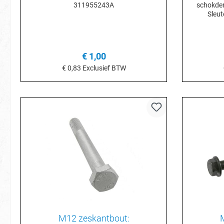
311955243A
schokde
Sleu
Vooras
1,5Gewic
€ 1,00
€ 0,83
Exclusief BTW
In het winkelmandje
I
M12 zeskantbout: