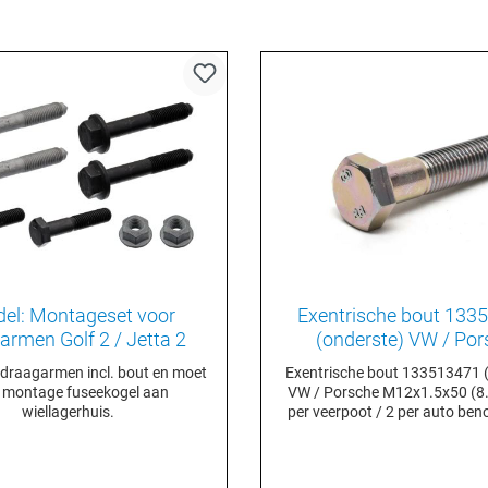
el: Montageset voor
Exentrische bout 133
armen Golf 2 / Jetta 2
(onderste) VW / Por
 draagarmen incl. bout en moet
Exentrische bout 133513471 
 montage fuseekogel aan
VW / Porsche M12x1.5x50 (8.8
wiellagerhuis.
per veerpoot / 2 per auto be
de bijbehorende moer besteld
de N0111351