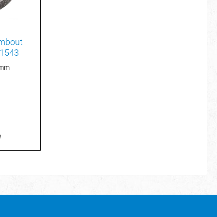
rmbout
01543
 mm
W
je