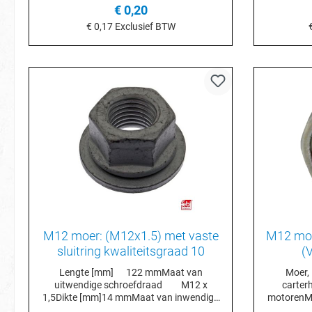
€ 0,20
€ 0,17
Exclusief BTW
In het winkelmandje
I
M12 moer: (M12x1.5) met vaste
M12 moe
sluitring kwaliteitsgraad 10
(
Lengte [mm] 122 mmMaat van
Moer,
uitwendige schroefdraad M12 x
carter
1,5Dikte [mm]14 mmMaat van inwendige
motorenMo
schroefdraad M12 x
79Moer 