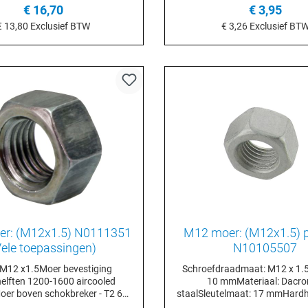
€ 16,70
€ 3,95
€ 13,80
Exclusief BTW
€ 3,26
Exclusief BT
n het winkelmandje
In het winkelmand
r: (M12x1.5) N0111351
M12 moer: (M12x1.5) p
Vele toepassingen)
N10105507
 M12 x1.5Moer bevestiging
Schroefdraadmaat: M12 x 1.
helften 1200-1600 aircooled
10 mmMateriaal: Dacr
er boven schokbreker - T2 68-
staalSleutelmaat: 17 mmHardh
onder schokbreker 8mm - T2
10