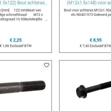
.5x122) Bout achteras
(M12x1.5x148) voor achteras
age Golf 2/3 Corrado
Golf 1 etc N0401
e [mm] 122 mmMaat van
Bout voor achteras M12x1.50x
N90354401
dige schroefdraad M12 x
etc N0401573 Geleverd pe
teitsgraad 10.9Sleutelwijdte
efkop-/moerprofiel Buiten
eszijdigOppervlakte
osfateerdInbouwplaats
rasGewicht (kg) 0,122 kg
€ 2,25
€ 8,95
€ 1,86
Exclusief BTW
€ 7,40
Exclusief BT
n het winkelmandje
Details