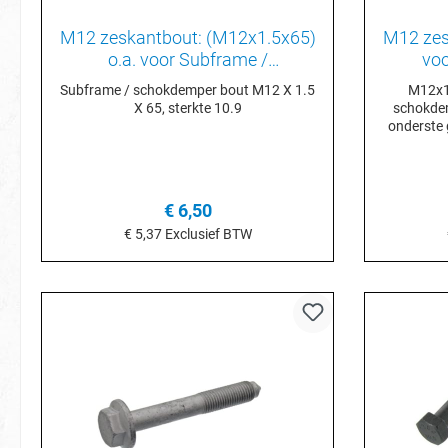
beter bestand tegen corrosie in
vergelijking met galvaniseerde
M12 zeskantbout: (M12x1.5x65)
M12 zes
exemplaren.
o.a. voor Subframe /
voo
schokdemper N10209605
achter
Subframe / schokdemper bout M12 X 1.5
M12x1
X 65, sterkte 10.9
schokdem
onderste g
€ 6,50
€ 5,37
Exclusief BTW
In het winkelmandje
I