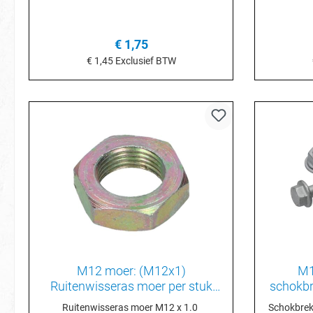
1,5Kwaliteitsgraad 10Sleutelwijdte
70>Moer 
18Schroefkop-/moerprofiel Buiten
bevesti
zeszijdigGewicht (kg) 0,025 kg
schokbreke
€ 1,75
schokb
€ 1,45
Exclusief BTW
onderaan 
In het winkelmandje
I
M12 moer: (M12x1)
M1
Ruitenwisseras moer per stuk
schokbr
311955243A
Ruitenwisseras moer M12 x 1.0
Schokbreke