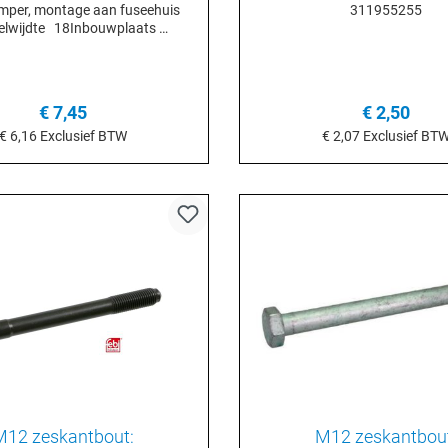
mper, montage aan fuseehuis
311955255
telwijdte 18Inbouwplaats
Schroefdraadmaat M12 x
ht [kg] 0,095 kgSterkte 10.9
€ 7,45
€ 2,50
€ 6,16
Exclusief BTW
€ 2,07
Exclusief BT
n het winkelmandje
In het winkelmand
M12 zeskantbout:
M12 zeskantbout