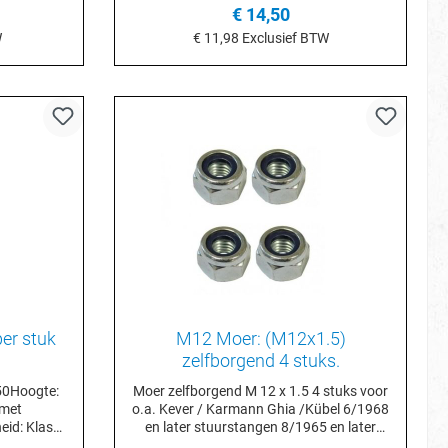
€ 14,50
W
€ 11,98
Exclusief BTW
je
In het winkelmandje
er stuk
M12 Moer: (M12x1.5)
zelfborgend 4 stuks.
50Hoogte:
Moer zelfborgend M 12 x 1.5 4 stuks voor
omet
o.a. Kever / Karmann Ghia /Kübel 6/1968
eid: Klasse
en later stuurstangen 8/1965 en later
stuurkogels.Bus / Type 3 8/1967 en later