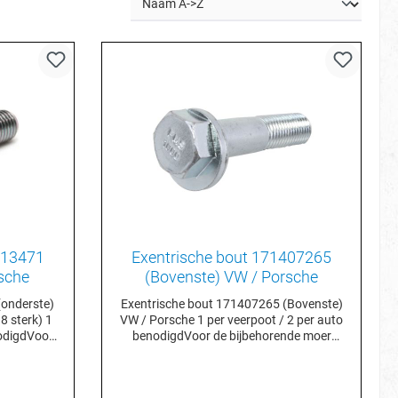
513471
Exentrische bout 171407265
sche
(Bovenste) VW / Porsche
(onderste)
Exentrische bout 171407265 (Bovenste)
 sterk) 1
VW / Porsche 1 per veerpoot / 2 per auto
nodigdVoor
benodigdVoor de bijbehorende moer
 besteld u
bestel je N0111351