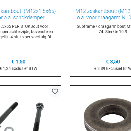
kantbout: (M12x1.5x65)
M12 zeskantbout: (M12
r o.a. schokdemper
o.a. voor draagarm N1
zijde T3 Bus N0101652
.5x65 PER STUKBout voor
Subframe / draagarm bout M1
per achterzijde, bovenste en
74. Sterkte 10.9
elijk. 4 stuks per voertuig.DIN
960 STERKTE 10.9
€ 1,50
€ 3,50
€ 1,24
Exclusief BTW
€ 2,89
Exclusief BT
n het winkelmandje
In het winkelmand