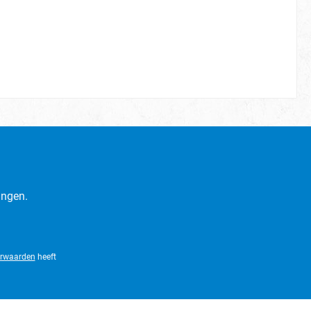
ingen.
rwaarden
heeft