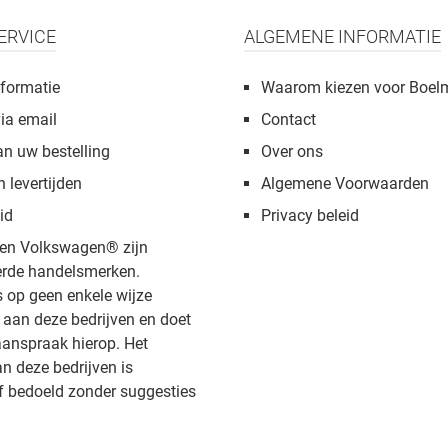
ERVICE
ALGEMENE INFORMATIE
formatie
Waarom kiezen voor Boel
via email
Contact
an uw bestelling
Over ons
n levertijden
Algemene Voorwaarden
id
Privacy beleid
en Volkswagen® zijn
rde handelsmerken.
s op geen enkele wijze
aan deze bedrijven en doet
anspraak hierop. Het
 deze bedrijven is
f bedoeld zonder suggesties