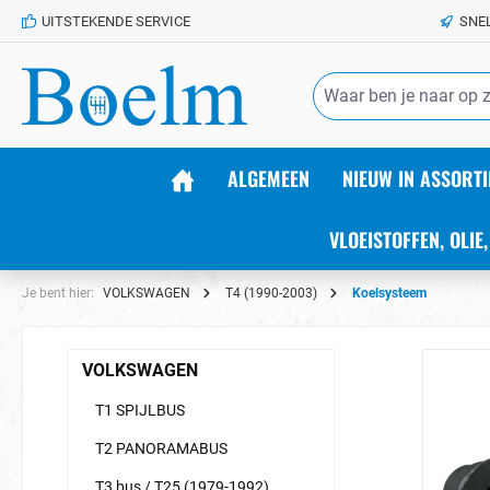
UITSTEKENDE SERVICE
SNE
de hoofdinhoud
ALGEMEEN
NIEUW IN ASSORTI
VLOEISTOFFEN, OLIE,
Je bent hier:
VOLKSWAGEN
T4 (1990-2003)
Koelsysteem
VOLKSWAGEN
T1 SPIJLBUS
T2 PANORAMABUS
T3 bus / T25 (1979-1992)