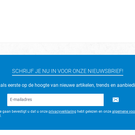
SCHRIJF JE NU IN VOOR ONZE NIEUWSBRIEF!
d als eerste op de hoogte van nieuwe artikelen, trends en aanbied
E-
mailadres*
te gaan bevestigt u dat u onze
privacyverklaring
hebt gelezen en onze
algemene voo
.