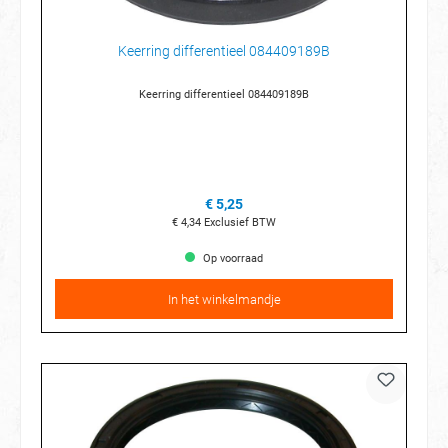
Keerring differentieel 084409189B
Keerring differentieel 084409189B
€ 5,25
€ 4,34
Exclusief BTW
Op voorraad
In het winkelmandje