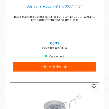
Bus, schakelpook/-stang 357711164
Bus, schakelpook/-stang 357711164 UITSLUITEND VOOR WAGENS
TOT PRODUCTIEDATUM 30 APRIL 1999
€ 0,95
€ 0,79
Exclusief BTW
Op voorraad
In het winkelmandje