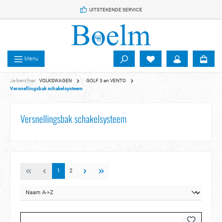
 de hoofdinhoud
UITSTEKENDE SERVICE
Menu
Je bent hier:
VOLKSWAGEN
GOLF 3 en VENTO
Versnellingsbak schakelsysteem
Versnellingsbak schakelsysteem
1
2