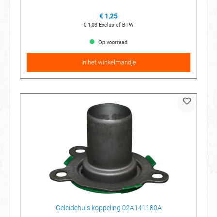
€ 1,25
€ 1,03
Exclusief BTW
Op voorraad
In het winkelmandje
Geleidehuls koppeling 02A141180A