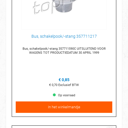
Bus, schakelpook/-stang 357711217
Bus, schakelpook/-stang 357711590C UITSLUITEND VOOR
WAGENS TOT PRODUCTIEDATUM 30 APRIL 1999
€ 0,85
€ 0,70
Exclusief BTW
Op voorraad
In het winkelmandje