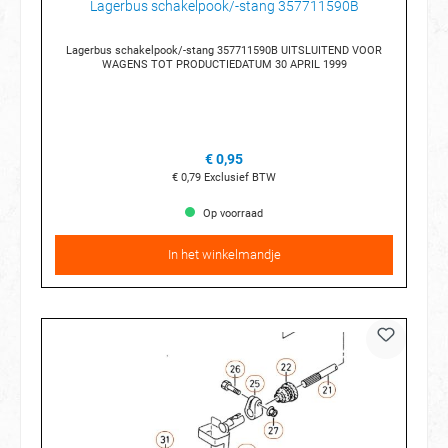
Lagerbus schakelpook/-stang 357711590B
Lagerbus schakelpook/-stang 357711590B UITSLUITEND VOOR
WAGENS TOT PRODUCTIEDATUM 30 APRIL 1999
€ 0,95
€ 0,79
Exclusief BTW
Op voorraad
In het winkelmandje