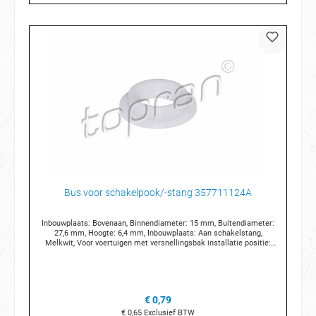
Bus voor schakelpook/-stang 357711124A
Inbouwplaats: Bovenaan, Binnendiameter: 15 mm, Buitendiameter:
27,6 mm, Hoogte: 6,4 mm, Inbouwplaats: Aan schakelstang,
Melkwit, Voor voertuigen met versnellingsbak installatie positie:
stuurarm voor schakelaar, boven
€ 0,79
€ 0,65
Exclusief BTW