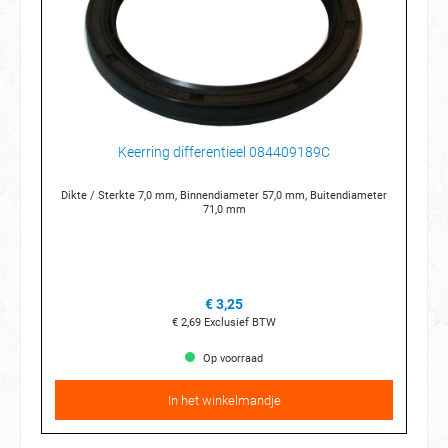
Keerring differentieel 084409189C
Dikte / Sterkte 7,0 mm, Binnendiameter 57,0 mm, Buitendiameter
71,0 mm
€ 3,25
€ 2,69
Exclusief BTW
Op voorraad
In het winkelmandje