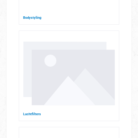
Bodystyling
Luchtfilters