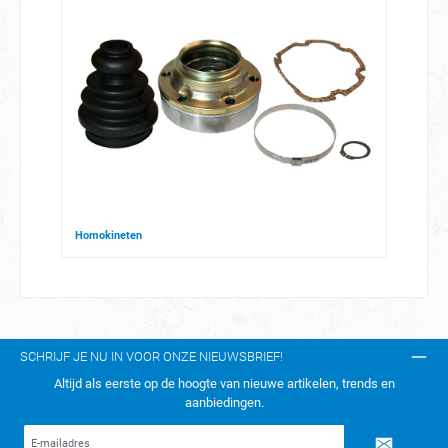
Homokineten
SCHRIJF JE NU IN VOOR ONZE NIEUWSBRIEF!
Altijd als eerste op de hoogte van nieuwe artikelen, trends en
aanbiedingen.
E-
mailadres*