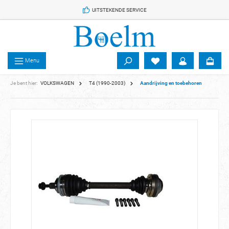
 de hoofdinhoud
UITSTEKENDE SERVICE
Menu
Je bent hier:
VOLKSWAGEN
T4 (1990-2003)
Aandrijving en toebehoren