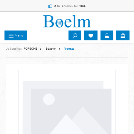
 de hoofdinhoud
UITSTEKENDE SERVICE
Menu
Je bent hier:
PORSCHE
Boxster
Vooras