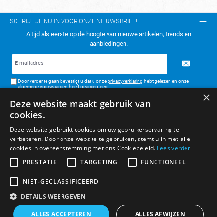
SCHRIJF JE NU IN VOOR ONZE NIEUWSBRIEF!
Altijd als eerste op de hoogte van nieuwe artikelen, trends en
aanbiedingen.
E-
mailadres*
Door verder te gaan bevestigt u dat u onze
privacyverklaring
hebt gelezen en onze
algemene voorwaarden
heeft geaccepteerd.
×
Deze website maakt gebruik van
TELEFONISCH CONTACT:
cookies.
KLANTENSERVICE
Deze website gebruikt cookies om uw gebruikerservaring te
verbeteren. Door onze website te gebruiken, stemt u in met alle
ALGEMENE INFORMATIE
cookies in overeenstemming met ons Cookiebeleid.
Lees verder
BETAAL- & VERZENDMETHODEN
PRESTATIE
TARGETING
FUNCTIONEEL
NIET-GECLASSIFICEERD
DETAILS WEERGEVEN
* Alle prijzen zijn inclusief BTW, exclusief verzendkosten.
ALLES ACCEPTEREN
ALLES AFWIJZEN