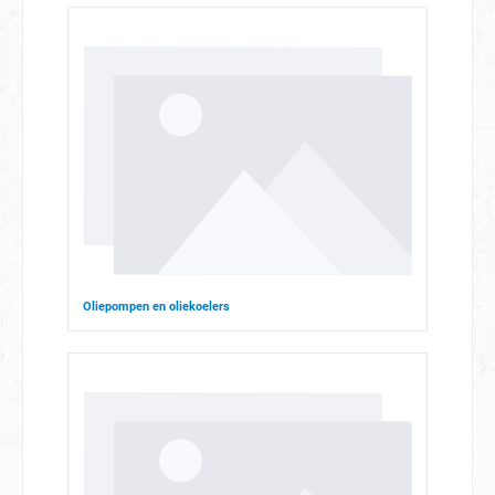
Oliepompen en oliekoelers