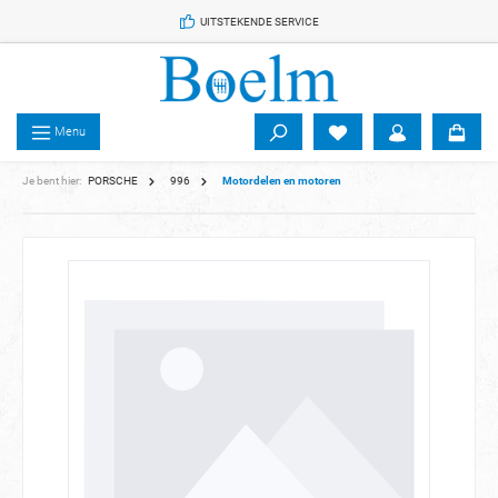
 de hoofdinhoud
UITSTEKENDE SERVICE
Menu
Je bent hier:
PORSCHE
996
Motordelen en motoren