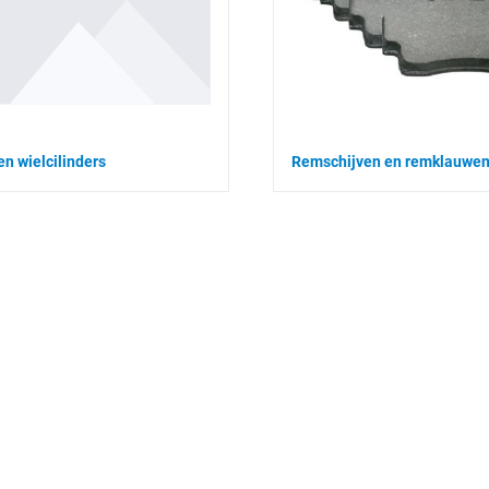
en wielcilinders
Remschijven en remklauwe