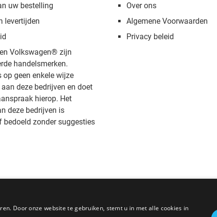
an uw bestelling
Over ons
n levertijden
Algemene Voorwaarden
id
Privacy beleid
en Volkswagen® zijn
rde handelsmerken.
s op geen enkele wijze
aan deze bedrijven en doet
anspraak hierop. Het
 deze bedrijven is
f bedoeld zonder suggesties
en. Door onze website te gebruiken, stemt u in met alle cookies in