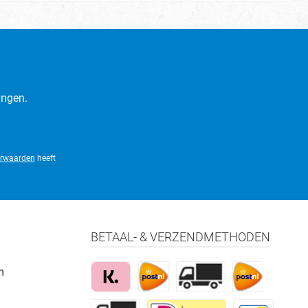
ingen.
rwaarden
heeft
BETAAL- & VERZENDMETHODEN
m