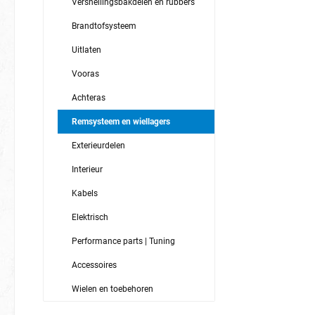
Versnellingsbakdelen en rubbers
Brandtofsysteem
Uitlaten
Vooras
Achteras
Remsysteem en wiellagers
Exterieurdelen
Interieur
Kabels
Elektrisch
Performance parts | Tuning
Accessoires
Wielen en toebehoren