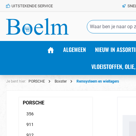
UITSTEKENDE SERVICE
SNE
de hoofdinhoud
ALGEMEEN
NIEUW IN ASSORTI
VLOEISTOFFEN, OLIE,
Je bent hier:
PORSCHE
Boxster
Remsysteem en wiellagers
PORSCHE
356
911
912