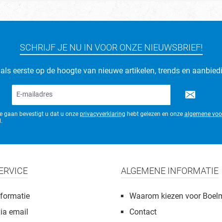
SCHRIJF JE NU IN VOOR ONZE NIEUWSBRIEF!
d als eerste op de hoogte van nieuwe artikelen, trends en aanbied
E-
mailadres*
te gaan bevestigt u dat u onze
privacyverklaring
hebt gelezen en onze
algemene voo
.
ERVICE
ALGEMENE INFORMATIE
formatie
Waarom kiezen voor Boel
via email
Contact