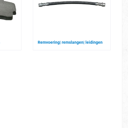
n
Remvoering| remslangen| leidingen