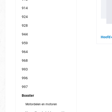
914
924
928
944
Hoofd 
959
964
968
993
996
997
Boxster
Motordelen en motoren