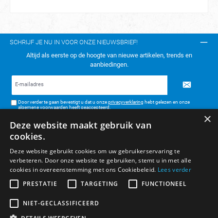
SCHRIJF JE NU IN VOOR ONZE NIEUWSBRIEF!
Altijd als eerste op de hoogte van nieuwe artikelen, trends en
aanbiedingen.
E-
mailadres*
Door verder te gaan bevestigt u dat u onze
privacyverklaring
hebt gelezen en onze
algemene voorwaarden
heeft geaccepteerd.
×
Deze website maakt gebruik van
TELEFONISCH CONTACT:
cookies.
KLANTENSERVICE
Deze website gebruikt cookies om uw gebruikerservaring te
verbeteren. Door onze website te gebruiken, stemt u in met alle
ALGEMENE INFORMATIE
cookies in overeenstemming met ons Cookiebeleid.
Lees verder
BETAAL- & VERZENDMETHODEN
PRESTATIE
TARGETING
FUNCTIONEEL
NIET-GECLASSIFICEERD