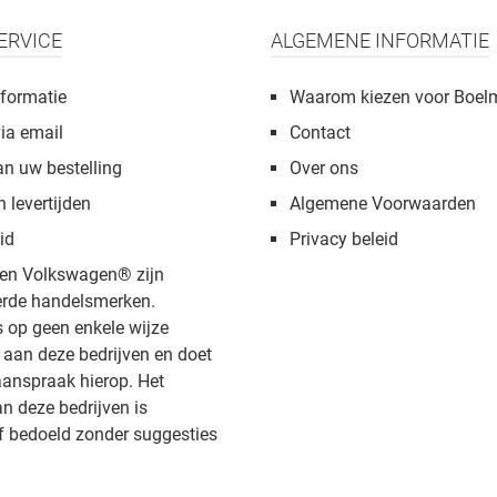
ERVICE
ALGEMENE INFORMATIE
formatie
Waarom kiezen voor Boel
via email
Contact
an uw bestelling
Over ons
n levertijden
Algemene Voorwaarden
id
Privacy beleid
en Volkswagen® zijn
rde handelsmerken.
s op geen enkele wijze
aan deze bedrijven en doet
anspraak hierop. Het
 deze bedrijven is
f bedoeld zonder suggesties