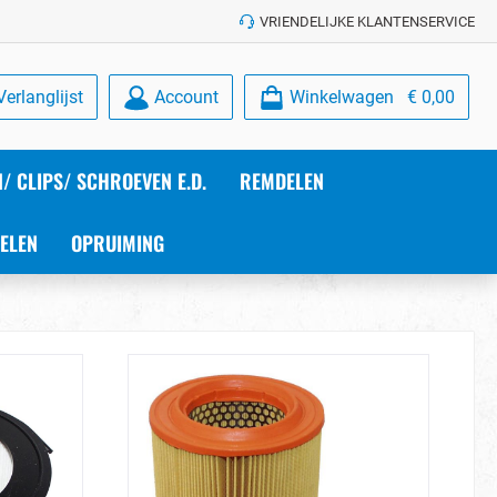
VRIENDELIJKE KLANTENSERVICE
Verlanglijst
Account
Winkelwagen
€ 0,00
/ CLIPS/ SCHROEVEN E.D.
REMDELEN
ELEN
OPRUIMING