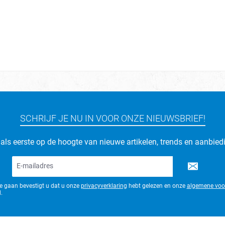
SCHRIJF JE NU IN VOOR ONZE NIEUWSBRIEF!
d als eerste op de hoogte van nieuwe artikelen, trends en aanbied
E-
mailadres*
te gaan bevestigt u dat u onze
privacyverklaring
hebt gelezen en onze
algemene voo
.