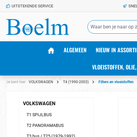
UITSTEKENDE SERVICE
SNE
de hoofdinhoud
ALGEMEEN
NIEUW IN ASSORTI
VLOEISTOFFEN, OLIE,
Je bent hier:
VOLKSWAGEN
T4 (1990-2003)
Filters en vloeistoffen
VOLKSWAGEN
T1 SPIJLBUS
T2 PANORAMABUS
T3 bus / T25 (1979-1992)