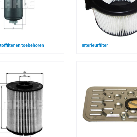
toffilter en toebehoren
Interieurfilter