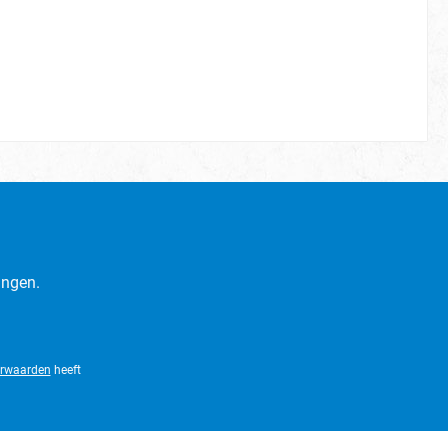
ingen.
rwaarden
heeft