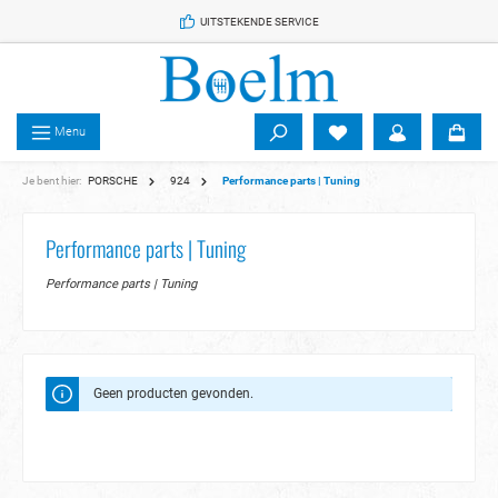
 de hoofdinhoud
UITSTEKENDE SERVICE
Menu
Je bent hier:
PORSCHE
924
Performance parts | Tuning
Performance parts | Tuning
Performance parts | Tuning
Geen producten gevonden.