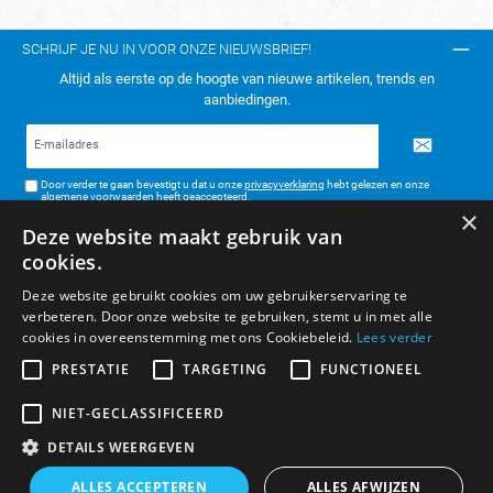
SCHRIJF JE NU IN VOOR ONZE NIEUWSBRIEF!
Altijd als eerste op de hoogte van nieuwe artikelen, trends en
aanbiedingen.
E-
mailadres*
Door verder te gaan bevestigt u dat u onze
privacyverklaring
hebt gelezen en onze
algemene voorwaarden
heeft geaccepteerd.
×
Deze website maakt gebruik van
TELEFONISCH CONTACT:
cookies.
KLANTENSERVICE
Deze website gebruikt cookies om uw gebruikerservaring te
verbeteren. Door onze website te gebruiken, stemt u in met alle
ALGEMENE INFORMATIE
cookies in overeenstemming met ons Cookiebeleid.
Lees verder
BETAAL- & VERZENDMETHODEN
PRESTATIE
TARGETING
FUNCTIONEEL
NIET-GECLASSIFICEERD
DETAILS WEERGEVEN
* Alle prijzen zijn inclusief BTW, exclusief verzendkosten.
ALLES ACCEPTEREN
ALLES AFWIJZEN