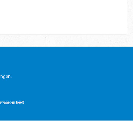
ingen.
rwaarden
heeft