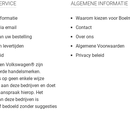
ERVICE
ALGEMENE INFORMATIE
formatie
Waarom kiezen voor Boel
via email
Contact
an uw bestelling
Over ons
n levertijden
Algemene Voorwaarden
id
Privacy beleid
en Volkswagen® zijn
rde handelsmerken.
s op geen enkele wijze
aan deze bedrijven en doet
anspraak hierop. Het
 deze bedrijven is
f bedoeld zonder suggesties