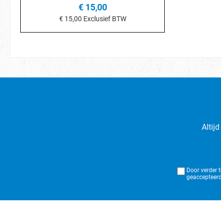
€ 15,00
€ 15,00
Exclusief BTW
In het winkelmandje
Altij
Door verder 
geaccepteerd