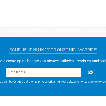
SCHRIJF JE NU IN VOOR ONZE NIEUWSBRIEF!
d als eerste op de hoogte van nieuwe artikelen, trends en aanbied
E-
mailadres*
te gaan bevestigt u dat u onze
privacyverklaring
hebt gelezen en onze
algemene voo
.