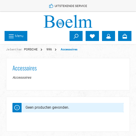
 de hoofdinhoud
UITSTEKENDE SERVICE
Menu
Je bent hier:
PORSCHE
996
Accessoires
Accessoires
Accessoires
Geen producten gevonden.