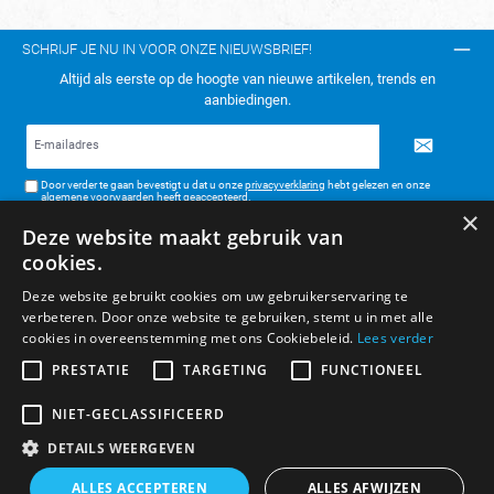
SCHRIJF JE NU IN VOOR ONZE NIEUWSBRIEF!
Altijd als eerste op de hoogte van nieuwe artikelen, trends en
aanbiedingen.
E-
mailadres*
Door verder te gaan bevestigt u dat u onze
privacyverklaring
hebt gelezen en onze
algemene voorwaarden
heeft geaccepteerd.
×
Deze website maakt gebruik van
TELEFONISCH CONTACT:
cookies.
KLANTENSERVICE
Deze website gebruikt cookies om uw gebruikerservaring te
verbeteren. Door onze website te gebruiken, stemt u in met alle
ALGEMENE INFORMATIE
cookies in overeenstemming met ons Cookiebeleid.
Lees verder
BETAAL- & VERZENDMETHODEN
PRESTATIE
TARGETING
FUNCTIONEEL
NIET-GECLASSIFICEERD
DETAILS WEERGEVEN
* Alle prijzen zijn inclusief BTW, exclusief verzendkosten.
ALLES ACCEPTEREN
ALLES AFWIJZEN