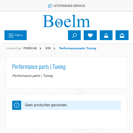
 de hoofdinhoud
UITSTEKENDE SERVICE
Menu
Je bent hier:
PORSCHE
959
Performance parts | Tuning
Performance parts | Tuning
Performance parts | Tuning
Geen producten gevonden.