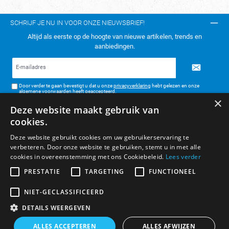
SCHRIJF JE NU IN VOOR ONZE NIEUWSBRIEF!
Altijd als eerste op de hoogte van nieuwe artikelen, trends en
aanbiedingen.
E-
mailadres*
Door verder te gaan bevestigt u dat u onze
privacyverklaring
hebt gelezen en onze
algemene voorwaarden
heeft geaccepteerd.
×
Deze website maakt gebruik van
TELEFONISCH CONTACT:
cookies.
KLANTENSERVICE
Deze website gebruikt cookies om uw gebruikerservaring te
verbeteren. Door onze website te gebruiken, stemt u in met alle
ALGEMENE INFORMATIE
cookies in overeenstemming met ons Cookiebeleid.
Lees verder
BETAAL- & VERZENDMETHODEN
PRESTATIE
TARGETING
FUNCTIONEEL
NIET-GECLASSIFICEERD
DETAILS WEERGEVEN
* Alle prijzen zijn inclusief BTW, exclusief verzendkosten.
ALLES ACCEPTEREN
ALLES AFWIJZEN