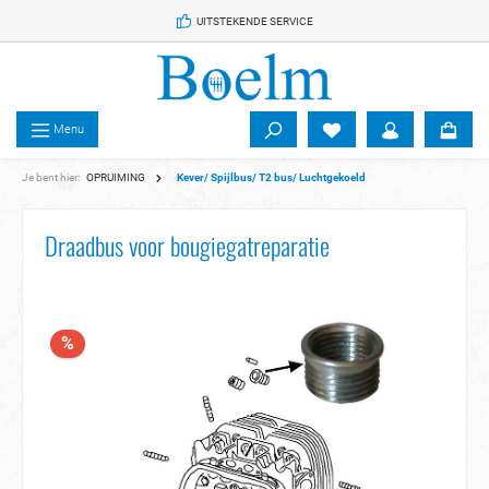
 de hoofdinhoud
UITSTEKENDE SERVICE
Menu
Je bent hier:
OPRUIMING
Kever/ Spijlbus/ T2 bus/ Luchtgekoeld
Draadbus voor bougiegatreparatie
%