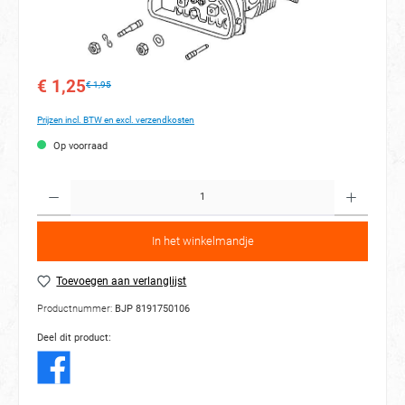
€ 1,25
€ 1,95
Prijzen incl. BTW en excl. verzendkosten
Op voorraad
Hoeveelh
In het winkelmandje
Toevoegen aan verlanglijst
Productnummer:
BJP 8191750106
Deel dit product: