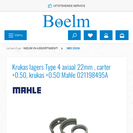
 de hoofdinhoud
UITSTEKENDE SERVICE
Menu
Je bent hier:
NIEUW IN ASSORTIMENT!
MEI 2026
Krukas lagers Type 4 axiaal 22mm , carter
+0.50, krukas +0.50 Mahle 021198495A