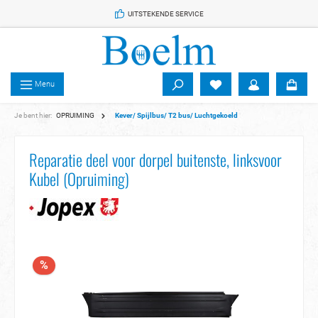
 de hoofdinhoud
UITSTEKENDE SERVICE
Menu
Je bent hier:
OPRUIMING
Kever/ Spijlbus/ T2 bus/ Luchtgekoeld
Reparatie deel voor dorpel buitenste, linksvoor
Kubel (Opruiming)
%