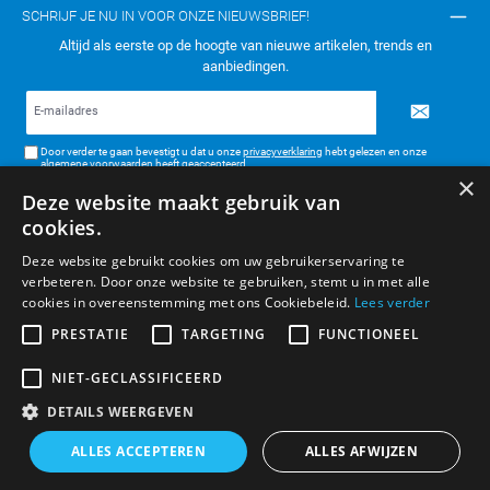
SCHRIJF JE NU IN VOOR ONZE NIEUWSBRIEF!
Altijd als eerste op de hoogte van nieuwe artikelen, trends en
aanbiedingen.
E-
mailadres*
Door verder te gaan bevestigt u dat u onze
privacyverklaring
hebt gelezen en onze
algemene voorwaarden
heeft geaccepteerd.
×
Deze website maakt gebruik van
TELEFONISCH CONTACT:
cookies.
KLANTENSERVICE
Deze website gebruikt cookies om uw gebruikerservaring te
verbeteren. Door onze website te gebruiken, stemt u in met alle
ALGEMENE INFORMATIE
cookies in overeenstemming met ons Cookiebeleid.
Lees verder
BETAAL- & VERZENDMETHODEN
PRESTATIE
TARGETING
FUNCTIONEEL
NIET-GECLASSIFICEERD
DETAILS WEERGEVEN
* Alle prijzen zijn inclusief BTW, exclusief verzendkosten.
ALLES ACCEPTEREN
ALLES AFWIJZEN
© Boelm VOF 2026