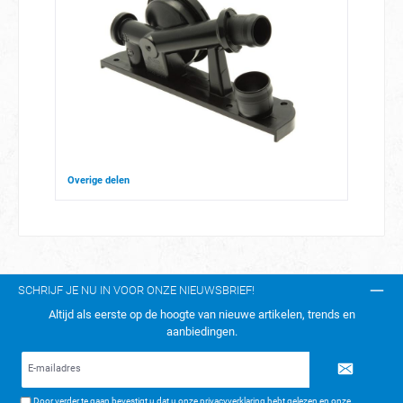
Overige delen
SCHRIJF JE NU IN VOOR ONZE NIEUWSBRIEF!
Altijd als eerste op de hoogte van nieuwe artikelen, trends en
aanbiedingen.
E-
mailadres*
Door verder te gaan bevestigt u dat u onze
privacyverklaring
hebt gelezen en onze