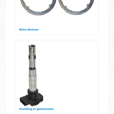
Motor diversen
Onsteking en gloeisysteem