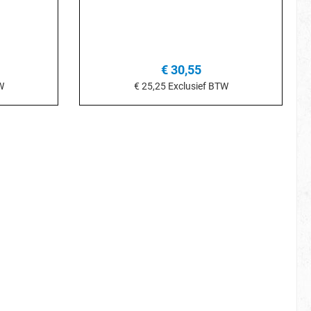
€ 30,55
W
€ 25,25
Exclusief BTW
je
In het winkelmandje