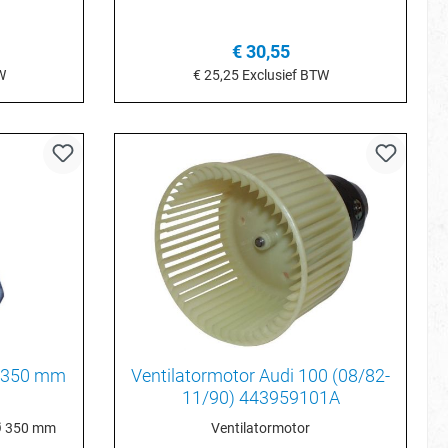
€ 30,55
W
€ 25,25
Exclusief BTW
je
In het winkelmandje
, 350 mm
Ventilatormotor Audi 100 (08/82-
11/90) 443959101A
Ø 350 mm
Ventilatormotor