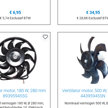
€ 6,95
€ 34,95
€ 5,74
Exclusief BTW
€ 28,88
Exclusief BT
n het winkelmandje
In het winkelmand
tor motor, 180 W, 280 mm
Ventilator motor, 500 W
893959455G
443959455N
 vermogen 180 W, Ø 280 mm,
Nominaal vermogen 500 W, 
entilatorbladen 10, Elektrisch