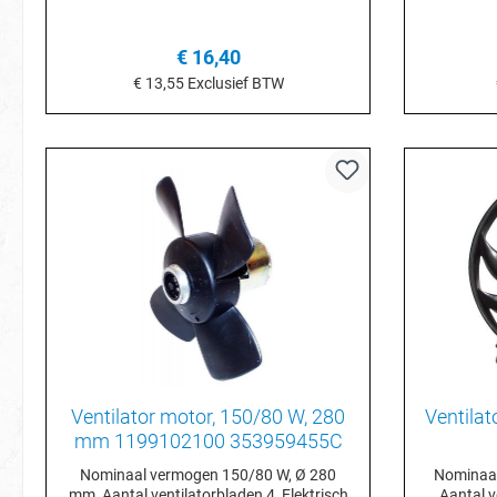
€ 16,40
€ 13,55
Exclusief BTW
In het winkelmandje
I
Ventilator motor, 150/80 W, 280
Ventila
mm 1199102100 353959455C
Nominaal vermogen 150/80 W, Ø 280
Nominaal
mm, Aantal ventilatorbladen 4, Elektrisch
Aantal v