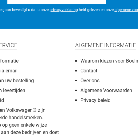
mailadres*
te gaan bevestigt u dat u onze
privacyverklaring
hebt gelezen en onze
algemene voo
.
ERVICE
ALGEMENE INFORMATIE
formatie
Waarom kiezen voor Boel
via email
Contact
an uw bestelling
Over ons
n levertijden
Algemene Voorwaarden
id
Privacy beleid
en Volkswagen® zijn
rde handelsmerken.
s op geen enkele wijze
aan deze bedrijven en doet