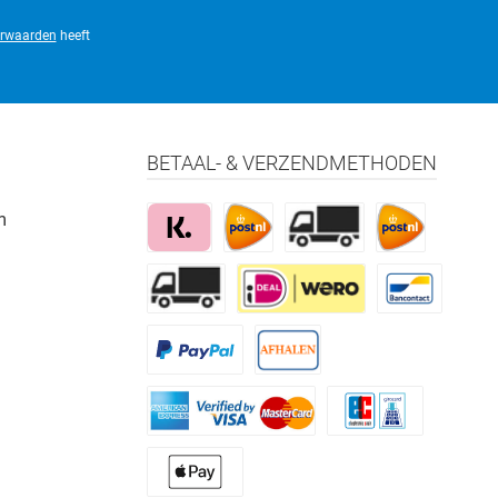
rwaarden
heeft
BETAAL- & VERZENDMETHODEN
m