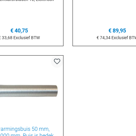
€ 40,75
€ 89,95
€ 33,68
Exclusief BTW
€ 74,34
Exclusief BT
n het winkelmandje
In het winkelmand
armingsbuis 50 mm,
1000 mm. Buis is bedekt