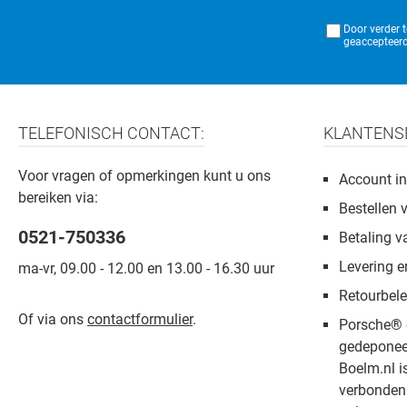
Door verder 
geaccepteerd
TELEFONISCH CONTACT:
KLANTENS
Voor vragen of opmerkingen kunt u ons
Account in
bereiken via:
Bestellen 
0521-750336
Betaling v
Levering e
ma-vr, 09.00 - 12.00 en 13.00 - 16.30 uur
Retourbele
Of via ons
contactformulier
.
Porsche® 
gedeponee
Boelm.nl i
verbonden 