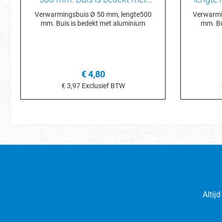
aluminium
met a
Verwarmingsbuis Ø 50 mm, lengte500
Verwarmi
mm. Buis is bedekt met aluminium
mm. Bu
€ 4,80
€ 3,97
Exclusief BTW
In het winkelmandje
I
Altij