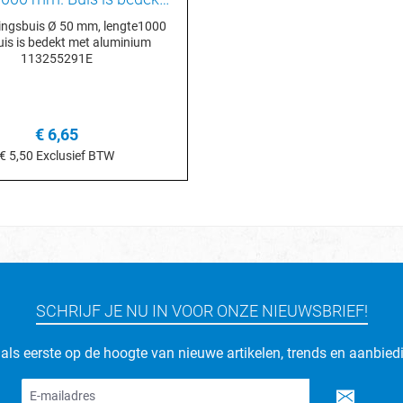
luminium 113255291E
ngsbuis Ø 50 mm, lengte1000
is is bedekt met aluminium
113255291E
€ 6,65
€ 5,50
Exclusief BTW
n het winkelmandje
SCHRIJF JE NU IN VOOR ONZE NIEUWSBRIEF!
d als eerste op de hoogte van nieuwe artikelen, trends en aanbied
E-