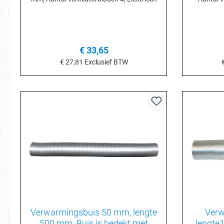
€ 33,65
€ 27,81
Exclusief BTW
In het winkelmandje
I
Verwarmingsbuis 50 mm, lengte
Verw
500 mm. Buis is bedekt met
lengte