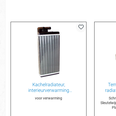
Kachelradiateur,
Tem
interieurverwarming
radia
443819031C
voor verwarming
Schr
Sleutelwij
Pl