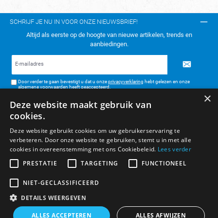
SCHRIJF JE NU IN VOOR ONZE NIEUWSBRIEF!
Altijd als eerste op de hoogte van nieuwe artikelen, trends en
aanbiedingen.
E-
mailadres*
Door verder te gaan bevestigt u dat u onze
privacyverklaring
hebt gelezen en onze
algemene voorwaarden
heeft geaccepteerd.
×
Deze website maakt gebruik van
TELEFONISCH CONTACT:
cookies.
KLANTENSERVICE
Deze website gebruikt cookies om uw gebruikerservaring te
verbeteren. Door onze website te gebruiken, stemt u in met alle
ALGEMENE INFORMATIE
cookies in overeenstemming met ons Cookiebeleid.
Lees verder
BETAAL- & VERZENDMETHODEN
PRESTATIE
TARGETING
FUNCTIONEEL
NIET-GECLASSIFICEERD
DETAILS WEERGEVEN
* Alle prijzen zijn inclusief BTW, exclusief verzendkosten.
ALLES ACCEPTEREN
ALLES AFWIJZEN