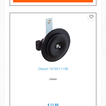
Claxon 191951113B
claxon
€ 11,95