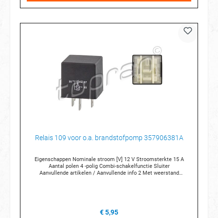
Relais 109 voor o.a. brandstofpomp 357906381A
Eigenschappen Nominale stroom [V] 12 V Stroomsterkte 15 A
Aantal polen 4 -polig Combi-schakelfunctie Sluiter
Aanvullende artikelen / Aanvullende info 2 Met weerstand
Voor OE nummer 1J0 906 381 A Aansluittechniek 3 x 6,3 mm 1 x 2,8
mm Breedte (mm) 30 mm Hoogte (mm) 30 mm Diepte (mm)
30 mm Temperatuur van [°C] -40 °C Temperatuurbereik tot [°C]
+70 °C Relaisnummer 109
€ 5,95