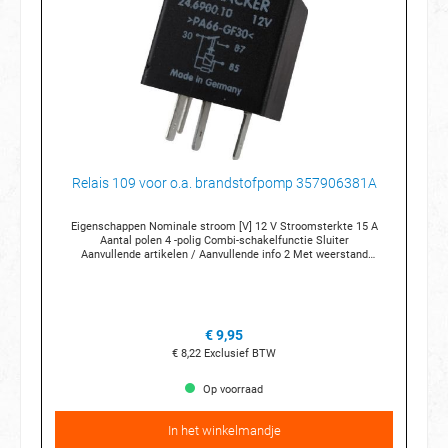
Relais 109 voor o.a. brandstofpomp 357906381A
Eigenschappen Nominale stroom [V] 12 V Stroomsterkte 15 A
Aantal polen 4 -polig Combi-schakelfunctie Sluiter
Aanvullende artikelen / Aanvullende info 2 Met weerstand
Voor OE nummer 1J0 906 381 A Aansluittechniek 3 x 6,3 mm 1 x 2,8
mm Breedte (mm) 30 mm Hoogte (mm) 30 mm Diepte (mm)
30 mm Temperatuur van [°C] -40 °C Temperatuurbereik tot [°C]
+70 °C Relaisnummer 109
€ 9,95
€ 8,22
Exclusief BTW
Op voorraad
In het winkelmandje