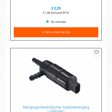
€ 2,25
€ 1,86
Exclusief BTW
Op voorraad
In het winkelmandje
Reinigingsvloeistofpomp, koplampreiniging
1J0955681