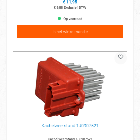
€ 11,95
€ 9,88
Exclusief BTW
Op voorraad
In het winkelmandje
Kachelweerstand 1J0907521
Kachelweerstand 1J0907521