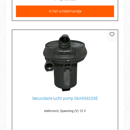
In het winkelmandje
Secundaire lucht pomp 06A959253E
elektrisch, Spanning (V) 12 V