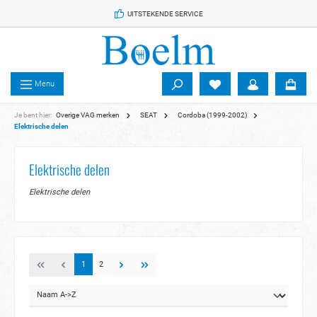
 de hoofdinhoud
UITSTEKENDE SERVICE
Menu
Je bent hier:
Overige VAG merken
SEAT
Cordoba (1999-2002)
Elektrische delen
Elektrische delen
Elektrische delen
1
2