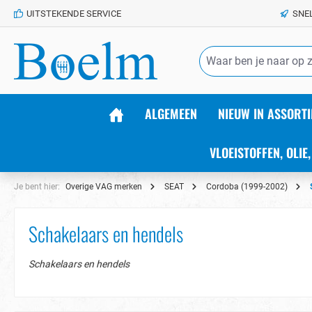
UITSTEKENDE SERVICE
SNE
de hoofdinhoud
ALGEMEEN
NIEUW IN ASSORTI
VLOEISTOFFEN, OLIE,
Je bent hier:
Overige VAG merken
SEAT
Cordoba (1999-2002)
Schakelaars en hendels
Schakelaars en hendels