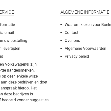
ERVICE
ALGEMENE INFORMATIE
formatie
Waarom kiezen voor Boel
via email
Contact
an uw bestelling
Over ons
n levertijden
Algemene Voorwaarden
id
Privacy beleid
en Volkswagen® zijn
rde handelsmerken.
s op geen enkele wijze
aan deze bedrijven en doet
anspraak hierop. Het
 deze bedrijven is
f bedoeld zonder suggesties