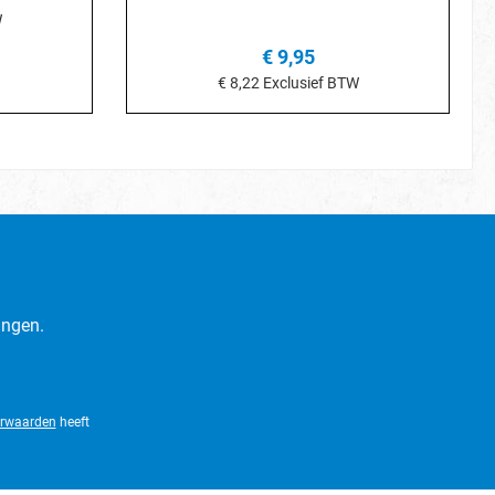
W
€ 9,95
je
€ 8,22
Exclusief BTW
In het winkelmandje
ingen.
rwaarden
heeft