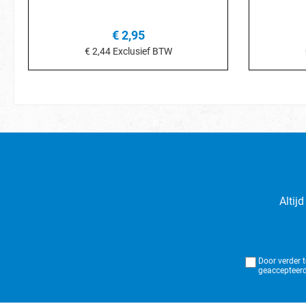
€ 2,95
€ 2,44
Exclusief BTW
In het winkelmandje
I
Altij
Door verder 
geaccepteerd