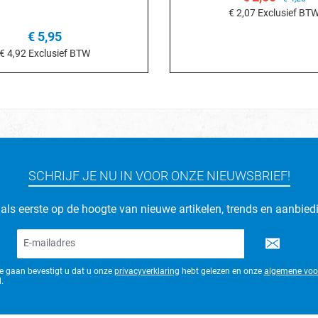
€ 2,07
Exclusief BT
€ 5,95
In het winkelmand
€ 4,92
Exclusief BTW
n het winkelmandje
SCHRIJF JE NU IN VOOR ONZE NIEUWSBRIEF!
d als eerste op de hoogte van nieuwe artikelen, trends en aanbied
E-
mailadres*
te gaan bevestigt u dat u onze
privacyverklaring
hebt gelezen en onze
algemene voo
.