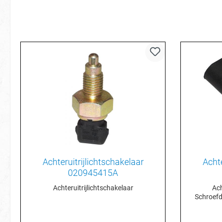
Achteruitrijlichtschakelaar
Achte
020945415A
Achteruitrijlichtschakelaar
Ach
Schroefd