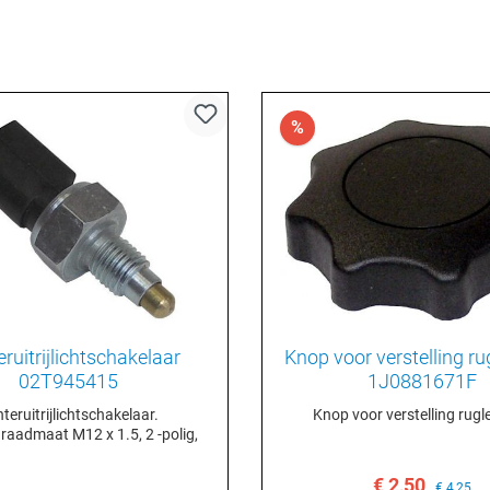
%
ruitrijlichtschakelaar
Knop voor verstelling r
02T945415
1J0881671F
teruitrijlichtschakelaar.
Knop voor verstelling rugl
raadmaat M12 x 1.5, 2 -polig,
€ 2,50
€ 4,25