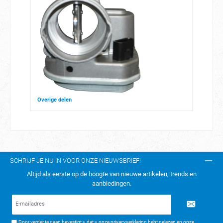
Overige delen
SCHRIJF JE NU IN VOOR ONZE NIEUWSBRIEF!
Altijd als eerste op de hoogte van nieuwe artikelen, trends en
aanbiedingen.
E-
mailadres*
Door verder te gaan bevestigt u dat u onze
privacyverklaring
hebt gelezen en onze