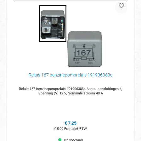
Relais 167 benzinepomprelais 191906383c
Relais 167 benzinepomprelais 191906383c Aantal aansluitingen 4,
Spanning (V) 12 V, Nominale stroom 40 A
€ 7,25
€ 5,99
Exclusief BTW
Op voorraad