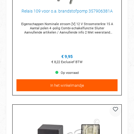
Relais 109 voor o.a. brandstofpomp 357906381A
Eigenschappen Nominale stroom [V] 12 V Stroomsterkte 15 A
Aantal polen 4 -polig Combi-schakelfunctie Sluiter
Aanvullende artikelen / Aanvullende info 2 Met weerstand
Voor OE nummer 1J0 906 381 A Aansluittechniek 3 x 6,3 mm 1 x 2,8
mm Breedte (mm) 30 mm Hoogte (mm) 30 mm Diepte (mm)
30 mm Temperatuur van [°C] -40 °C Temperatuurbereik tot [°C]
+70 °C Relaisnummer 109
€ 9,95
€ 8,22
Exclusief BTW
Op voorraad
In het winkelmandje