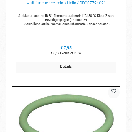
Multifunctioneel relais Hella 4RD007794021
Stekkeruitvoering-ID B1 Temperatuurbereik [°C] 80 °C Kleur Zwart
Beveiligingstype [IP code] 54
Aanvullend artikel/aanvullende informatie Zonder houder
Aantal polen 5 -polig Combi-schakelfunctie Opener Sluiter
Wisselaar Schakelschema W2 Nominale stroom [V] 12 V
Aanvullende artikelen / Aanvullende info 2 Met weerstand
Belastbaarheid bij 12V 20/30A Ohmse weertand [A] 20 A 30 A
Inductieve spanning [A] 5 A Capacitieve belasting [A] 20 A 30 A
€ 7,95
€ 6,57
Exclusief BTW
Details