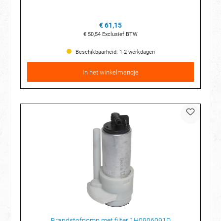
€ 61,15
€ 50,54
Exclusief BTW
Beschikbaarheid: 1-2 werkdagen
In het winkelmandje
Brandstofpomp met filter 1H0906091D