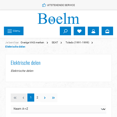
 de hoofdinhoud
UITSTEKENDE SERVICE
Menu
Je bent hier:
Overige VAG merken
SEAT
Toledo (1991-1999)
Elektrische delen
Elektrische delen
Elektrische delen
1
2