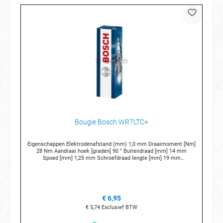
Bougie Bosch WR7LTC+
Eigenschappen Elektrodenafstand (mm) 1,0 mm Draaimoment [Nm]
28 Nm Aandraai hoek [graden] 90 ° Buitendraad [mm] 14 mm
Spoed [mm] 1,25 mm Schroefdraad lengte [mm] 19 mm
Sleutelwijdte 20,8 Vonklengte [mm] 5 mm Aantal polen 3 -polig
€ 6,95
€ 5,74
Exclusief BTW