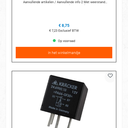
Aanvullende artikelen / Aanvullende info 2 Met weerstand
Voor OE nummer 1J0 906 381 A Aansluittechniek 3 x 6,3 mm 1 x 2,8
mm Breedte (mm) 30 mm Hoogte (mm) 30 mm Diepte (mm)
30 mm Temperatuur van [°C] -40 °C Temperatuurbereik tot [°C]
+70 °C Relaisnummer 109
€ 8,75
€ 7,23
Exclusief BTW
Op voorraad
In het winkelmandje