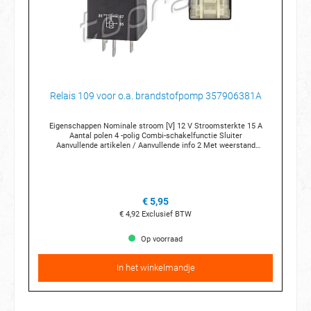
Relais 109 voor o.a. brandstofpomp 357906381A
Eigenschappen Nominale stroom [V] 12 V Stroomsterkte 15 A
Aantal polen 4 -polig Combi-schakelfunctie Sluiter
Aanvullende artikelen / Aanvullende info 2 Met weerstand
Voor OE nummer 1J0 906 381 A Aansluittechniek 3 x 6,3 mm 1 x 2,8
mm Breedte (mm) 30 mm Hoogte (mm) 30 mm Diepte (mm)
30 mm Temperatuur van [°C] -40 °C Temperatuurbereik tot [°C]
+70 °C Relaisnummer 109
€ 5,95
€ 4,92
Exclusief BTW
Op voorraad
In het winkelmandje