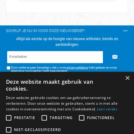
SCHRIJF JE NU IN VOOR ONZE NIEUWSBRIEF!
Altijd als eerste op de hoogte van nieuwe artikelen, trends en
aanbiedingen.
E-
mailadres*
Door verder te gaan bevestigt u dat u onze
privacyverklaring
hebt gelezen en onze
algemene voorwaarden
heeft geaccepteerd.
×
Deze website maakt gebruik van
TELEFONISCH CONTACT:
cookies.
KLANTENSERVICE
Deze website gebruikt cookies om uw gebruikerservaring te
verbeteren. Door onze website te gebruiken, stemt u in met alle
ALGEMENE INFORMATIE
cookies in overeenstemming met ons Cookiebeleid.
Lees verder
BETAAL- & VERZENDMETHODEN
PRESTATIE
TARGETING
FUNCTIONEEL
NIET-GECLASSIFICEERD