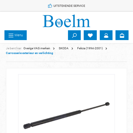
 de hoofdinhoud
UITSTEKENDE SERVICE
Menu
Je bent hier:
Overige VAG merken
SKODA
Felicia (1994-2001)
Carrosserie exterieur en verlichting