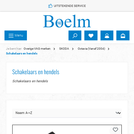
 de hoofdinhoud
UITSTEKENDE SERVICE
Menu
Je bent hier:
Overige VAG merken
SKODA
Octavia (Vanaf 2004)
Schakelaars en hendels
Schakelaars en hendels
Schakelaars en hendels