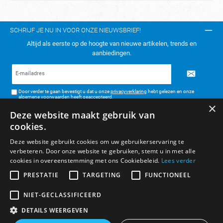
SCHRIJF JE NU IN VOOR ONZE NIEUWSBRIEF!
Altijd als eerste op de hoogte van nieuwe artikelen, trends en
aanbiedingen.
E-
mailadres*
Door verder te gaan bevestigt u dat u onze
privacyverklaring
hebt gelezen en onze
algemene voorwaarden
heeft geaccepteerd.
×
Deze website maakt gebruik van
TELEFONISCH CONTACT:
cookies.
KLANTENSERVICE
Deze website gebruikt cookies om uw gebruikerservaring te
verbeteren. Door onze website te gebruiken, stemt u in met alle
ALGEMENE INFORMATIE
cookies in overeenstemming met ons Cookiebeleid.
Lees verder
BETAAL- & VERZENDMETHODEN
PRESTATIE
TARGETING
FUNCTIONEEL
NIET-GECLASSIFICEERD
DETAILS WEERGEVEN