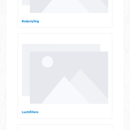
Bodystyling
Luchtfilters