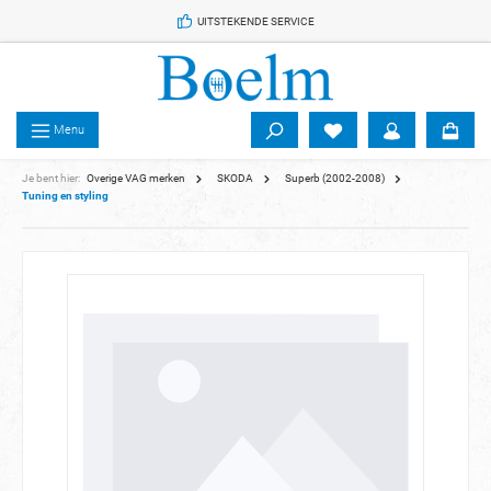
 de hoofdinhoud
UITSTEKENDE SERVICE
Menu
Je bent hier:
Overige VAG merken
SKODA
Superb (2002-2008)
Tuning en styling