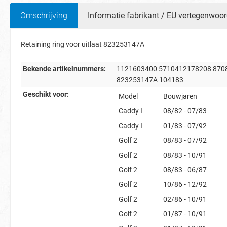
Omschrijving
Informatie fabrikant / EU vertegenwoor
Retaining ring voor uitlaat 823253147A
Bekende artikelnummers:
1121603400 5710412178208 870
823253147A 104183
Geschikt voor:
Model
Bouwjaren
Caddy I
08/82 - 07/83
Caddy I
01/83 - 07/92
Golf 2
08/83 - 07/92
Golf 2
08/83 - 10/91
Golf 2
08/83 - 06/87
Golf 2
10/86 - 12/92
Golf 2
02/86 - 10/91
Golf 2
01/87 - 10/91