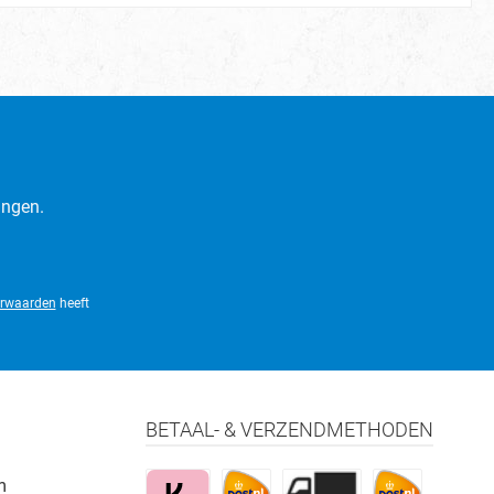
ingen.
rwaarden
heeft
BETAAL- & VERZENDMETHODEN
m