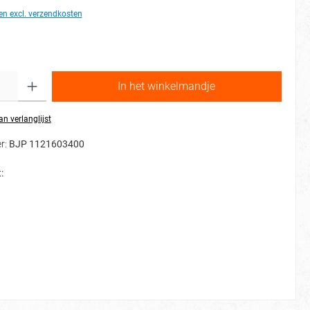
 en excl. verzendkosten
d
Hoeveelheid
In het winkelmandje
n verlanglijst
r:
BJP 1121603400
: