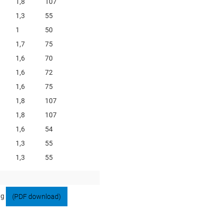
1,8
107
1,3
55
1
50
1,7
75
1,6
70
1,6
72
1,6
75
1,8
107
1,8
107
1,6
54
1,3
55
1,3
55
ng
(PDF download)