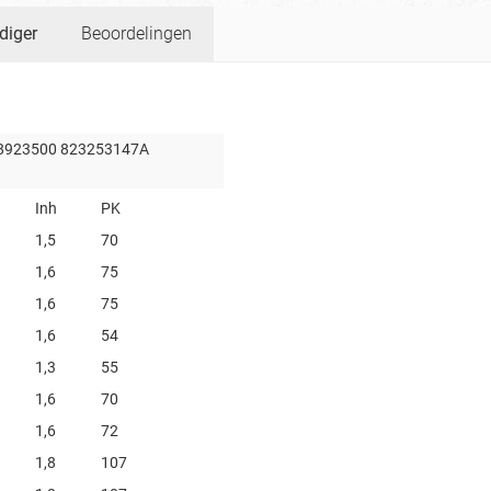
diger
Beoordelingen
8923500 823253147A
Inh
PK
1,5
70
1,6
75
1,6
75
1,6
54
1,3
55
1,6
70
1,6
72
1,8
107