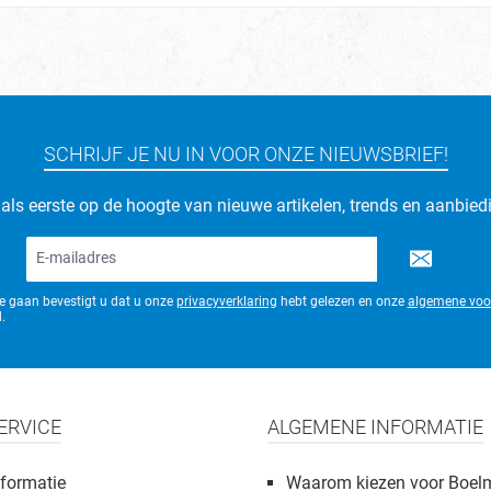
SCHRIJF JE NU IN VOOR ONZE NIEUWSBRIEF!
d als eerste op de hoogte van nieuwe artikelen, trends en aanbied
E-
mailadres*
te gaan bevestigt u dat u onze
privacyverklaring
hebt gelezen en onze
algemene voo
.
ERVICE
ALGEMENE INFORMATIE
formatie
Waarom kiezen voor Boel