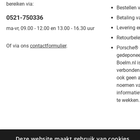
bereiken via:
Bestellen 
0521-750336
Betaling v
Levering e
ma-vr, 09.00 - 12.00 en 13.00 - 16.30 uur
Retourbele
Of via ons
contactformulier
.
Porsche® 
gedeponee
Boelm.nl i
verbonden 
ook geen a
noemen van
informatie
te wekken.
Deze website maakt gebruik van cookies.