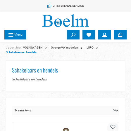
 de hoofdinhoud
UITSTEKENDE SERVICE
Menu
Je bent hier:
VOLKSWAGEN
Overige VW modellen
LUPO
Schakelaars en hendels
Schakelaars en hendels
Schakelaars en hendels