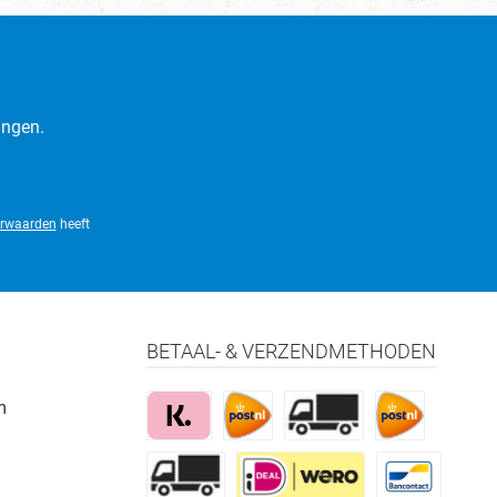
ingen.
rwaarden
heeft
BETAAL- & VERZENDMETHODEN
m