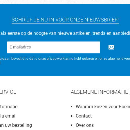
SCHRIJF JE NU IN VOOR ONZE NIEUWSBRIEF!
d als eerste op de hoogte van nieuwe artikelen, trends en aanbied
E-
mailadres*
te gaan bevestigt u dat u onze
privacyverklaring
hebt gelezen en onze
algemene voo
.
ERVICE
ALGEMENE INFORMATIE
formatie
Waarom kiezen voor Boel
via email
Contact
an uw bestelling
Over ons