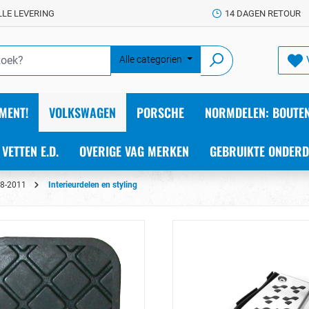
LLE LEVERING
14 DAGEN RETOUR
Alle categorien
MENT!
VOLKSWAGEN
PORSCHE
NORMDELEN: BOUTEN
 VETTEN E.D.
OVERIGE VAG MERKEN
GEBRUIKTE ONDERD
8-2011
Interieurdelen en styling