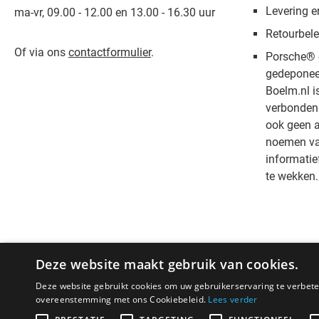
Levering e
ma-vr, 09.00 - 12.00 en 13.00 - 16.30 uur
Retourbele
Of via ons
contactformulier
.
Porsche® 
gedeponee
Boelm.nl i
verbonden 
ook geen a
noemen van
informatie
te wekken.
Deze website maakt gebruik van cookies.
Deze website gebruikt cookies om uw gebruikerservaring te verbeter
overeenstemming met ons Cookiebeleid.
Lees verder