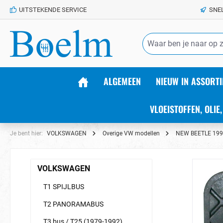
UITSTEKENDE SERVICE
SNE
de hoofdinhoud
ALGEMEEN
NIEUW IN ASSORTI
VLOEISTOFFEN, OLIE,
Je bent hier:
VOLKSWAGEN
Overige VW modellen
NEW BEETLE 199
VOLKSWAGEN
T1 SPIJLBUS
T2 PANORAMABUS
T3 bus / T25 (1979-1992)