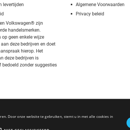
n levertijden
Algemene Voorwaarden
id
Privacy beleid
en Volkswagen® zijn
rde handelsmerken.
s op geen enkele wijze
aan deze bedrijven en doet
anspraak hierop. Het
 deze bedrijven is
f bedoeld zonder suggesties
en. Door onze website te gebruiken, stemt u in met alle cookies in
* Alle prijzen zijn inclusief BTW, exclusief verzendkosten.